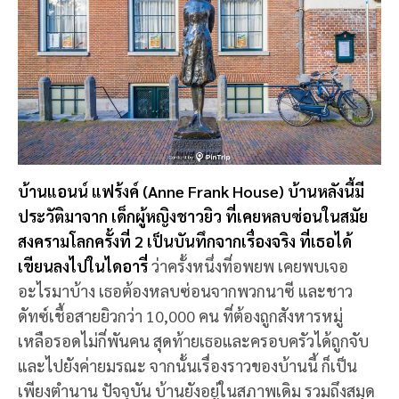
บ้านแอนน์ แฟร้งค์ (Anne Frank House) บ้านหลังนี้มี
ประวัติมาจาก เด็กผู้หญิงชาวยิว ที่เคยหลบซ่อนในสมัย
สงครามโลกครั้งที่ 2 เป็นบันทึกจากเรื่องจริง ที่เธอได้
เขียนลงไปในไดอารี่
ว่าครั้งหนึ่งที่อพยพ เคยพบเจอ
อะไรมาบ้าง เธอต้องหลบซ่อนจากพวกนาซี และชาว
ดัทซ์เชื้อสายยิวกว่า 10,000 คน ที่ต้องถูกสังหารหมู่
เหลือรอดไม่กี่พันคน สุดท้ายเธอและครอบครัวได้ถูกจับ
และไปยังค่ายมรณะ จากนั้นเรื่องราวของบ้านนี้ ก็เป็น
เพียงตำนาน ปัจจุบัน บ้านยังอยู่ในสภาพเดิม รวมถึงสมุด