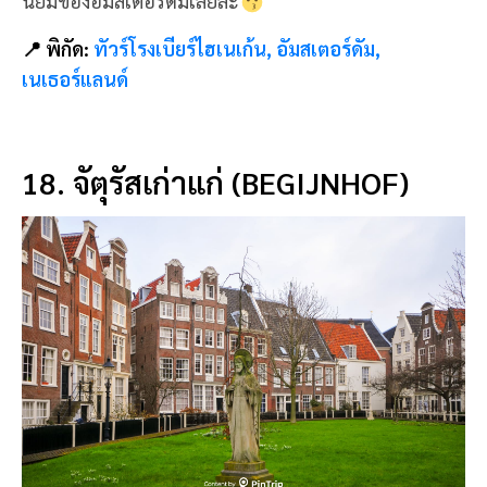
18. จัตุรัสเก่าแก่ (BEGIJNHOF)
จัตุรัสเก่าแก่ (Begijnhof) จัตุรัสแห่งนี้ เคยเป็นที่พำนัก
ของแม่ชีหญิงคาทอลิก ตั้งแต่ศตวรรษที่ 14 เป็น
บรรยากาศสวนที่สงบ มีวิวสวยๆ และรายล้อมไปด้วย