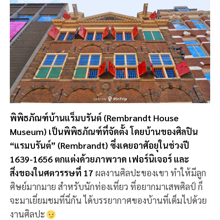
พิพิธภัณฑ์บ้านแร็มบรันต์ (Rembrandt House
Museum) เป็นพิพิธภัณฑ์ที่จัดตั้ง โดยบ้านของศิลปิน
“แรมบรันต์” (Rembrandt) ซึ่งเคยอาศัอยุในช่วงปี
1639-1656 ตกแต่งด้วยภาพวาด เฟอร์นิเจอร์ และ
สิ่งของในศตวรรษที่ 17
ผลงานศิลปะของเขา ทำให้มีลูก
ศิษย์มากมาย สำหรับนักท่องเที่ยว ที่อยากมาเสพศิลป์ ก็
จะมาเยี่ยมชมที่นี่กัน ได้บรรยากาศของบ้านที่เต็มไปด้วย
งานศิลปะ
📍 พิกัด:
พิพิธภัณฑ์บ้านแร็มบรันต์, อัมสเตอร์ดัม,