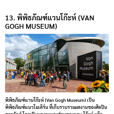
13. พิพิธภัณฑ์แวนโก๊ะห์ (VAN
GOGH MUSEUM)
พิพิธภัณฑ์แวนโก๊ะห์ (Van Gogh Museum) เป็น
พิพิธภัณฑ์แนวโมเดิร์น ที่เก็บรวบรวมผลงานของศิลปิน
ชาวดัตซ์ โดยเป็นผลงานบางส่วนของแวน โก๊ะห์ หรือ
วินเซนต์ แวน โก๊ะห์ (Vincent Van Gogh) จิตรกรเอก