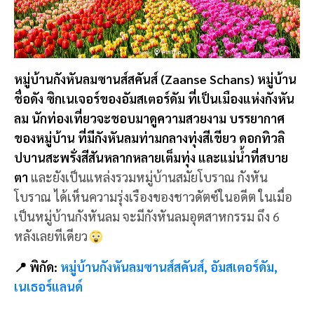
หมู่บ้านกังหันลมซานส์สคันส์ (Zaanse Schans) หมู่บ้าน
ชื่อดัง ซิกเนเจอร์ของอัมสเตอร์ดัม ที่เป็นเมืองแห่งกังหัน
ลม นักท่องเที่ยวจะชอบมาดูความสวยงาม บรรยากาศ
ของหมู่บ้าน ที่มีกังหันลมท่ามกลางทุ่งสีเขียว ดอกทิวลิ
ปบานสะพรั่งสีสันหลากหลายเต็มทุ่ง และแม่น้ำที่สบาย
ตา
และยังเป็นแหล่งรวมหมู่บ้านสมัยโบราณ กังหัน
โบราณ ได้เห็นความรุ่งเรืองของชาวดัตซ์ในอดีต ในเมื่อ
เป็นหมู่บ้านกังหันลม จะมีกังหันลมอุตสาหกรรม ถึง 6
หลังเลยทีเดียว
📍 พิกัด:
หมู่บ้านกังหันลมซานส์สคันส์, อัมสเตอร์ดัม,
เนเธอร์แลนด์