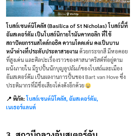
โบสถ์เซนต์นิโคลัส (Basilica of St Nicholas) โบสถ์นี้ที่
อัมสเตอร์ดัม เป็นโบสถ์นิกายโรมันคาทอลิก ที่ใช้
สถาปัตยกรรมสไตล์กอธิค ความโดดเด่น คงเป็นบาน
หน้าต่างที่ประดับประดาสวยงาม
ด้วยกระจกสี มีหอคอย
ที่สูงเด่น และศิลปะเรื่องราวของศาสนาคริสต์ที่อยู่ตาม
ผนังภายใน มีรูปปั้นนักบุญอุปถัมภ์ของโบสถ์และเมือง
อัมสเตอร์ดัม เป็นผลงานการปั้นของ Bart van Hove ซึ่ง
ประติมากรที่มีชื่อเสียงโด่งดังอีกด้วย
📍 พิกัด:
โบสถ์เซนต์นิโคลัส, อัมสเตอร์ดัม,
เนเธอร์แลนด์
3. สถานีกลางอัมสเตอร์ดัม