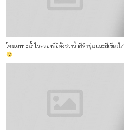
โดยเฉพาะน้ำในคลองที่มีทั้งช่วงน้ำสีฟ้าขุ่น และสีเขียวใส