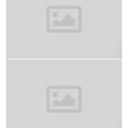
ร้าน Cafe 8.98 Ao Nang
มาทานอาหารเช้ากันที่ Cafe 8.98 Ao Nang ซึ่งเป็นทั้ง
ร้านอาหารไทยและฝรั่ง รวมถึงคาเฟ่ ซึ่งบอกเลยว่า
อาหารและกาแฟที่นี่อร่อยมากๆ เลยละ
🗺️
https://goo.gl/maps/GZJRsgXwEYwXz1oo9