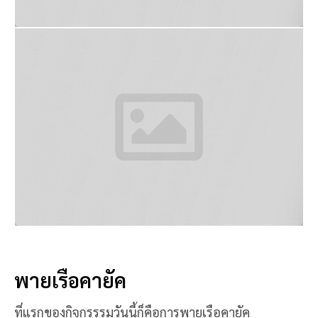
🕐 เปิด - ปิด : ทุกวัน 07:00 - 23:00 น.