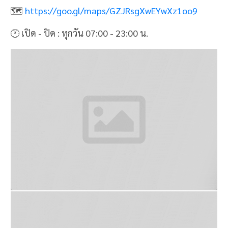
🚣 วันที่สอง Kayaking & Jungle
Tour Day 🍃
วันนี้จะเป็นทริปแบบ Adventure มีทั้งกิจกรรมการพาย
เรือคายัคที่คลองหรูด 🚣, แช่บ่อน้ำพุร้อนที่น้ำตกร้อน
ต.คลองท่อมเหนือ 🌄, เดินขึ้นเขาชมวิวที่วัดถ้ำเสือ 🛕
และ รวมถึงพาไปตลาดกลางคืนในตัวเมืองกระบี่อีกด้วย
บอกเลยว่าคุ้มมากๆ เลยละ ซึ่งวันนี้ก็ได้เพื่อนใหม่อย่าง
คุณจิมมี่ Staff ของทาง Slumber คุณแพรและคุณไหม ที่
จะมาร่วมทริปพายเรือคายัคในช่วงเช้านั่นเอง