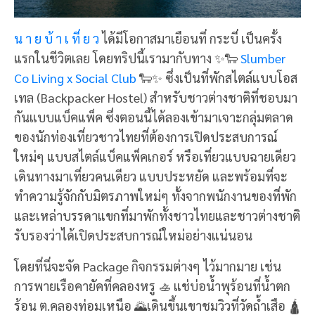
น า ย บ้ า เ ที่ ย ว
ได้มีโอกาสมาเยือนที่ กระบี่ เป็นครั้ง
แรกในชีวิตเลย โดยทริปนี้เรามากับทาง ✨🐑
Slumber
Co Living x Social Club
🐑✨ ซึ่งเป็นที่พักสไตล์แบบโอส
เทล (Backpacker Hostel) สำหรับชาวต่างชาติที่ชอบมา
กันแบบแบ็คแพ็ค ซึ่งตอนนี้ได้ลองเข้ามาเจาะกลุ่มตลาด
ของนักท่องเที่ยวชาวไทยที่ต้องการเปิดประสบการณ์
ใหม่ๆ แบบสไตล์แบ็คแพ็คเกอร์ หรือเที่ยวแบบฉายเดียว
เดินทางมาเที่ยวคนเดียว แบบประหยัด และพร้อมที่จะ
ทำความรู้จักกับมิตรภาพใหม่ๆ ทั้งจากพนักงานของที่พัก
และเหล่าบรรดาแขกที่มาพักทั้งชาวไทยและชาวต่างชาติ
รับรองว่าได้เปิดประสบการณ์ใหม่อย่างแน่นอน
โดยที่นี่จะจัด Package กิจกรรมต่างๆ ไว้มากมาย เช่น
การพายเรือคายัคที่คลองหรู 🚣 แช่บ่อน้ำพุร้อนที่น้ำตก
ร้อน ต.คลองท่อมเหนือ 🌄เดินขึ้นเขาชมวิวที่วัดถ้ำเสือ 🛕