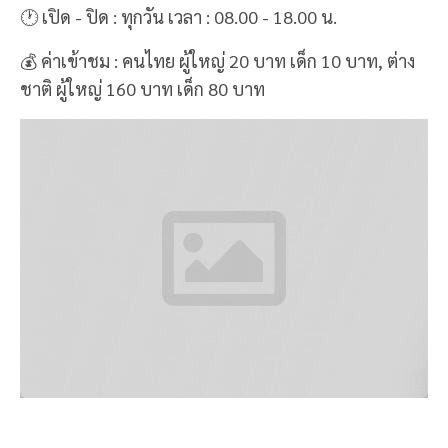
ต.หนองทะเล อ.เมือง จ.กระบี่ โดยใครจะมาพายเล่นก็มี
ค่าบริการลำละ 200 บาท หารกันสองคนเหลือคนละร้อย
ก็ถือว่าคุ้มนะ
📍 คลองหรูด (คลองน้ำใส)
🗺️
https://goo.gl/maps/q3CPhTf12zpyaoAv7
🕐 เปิด - ปิด : ทุกวัน 24 ชั่วโมง