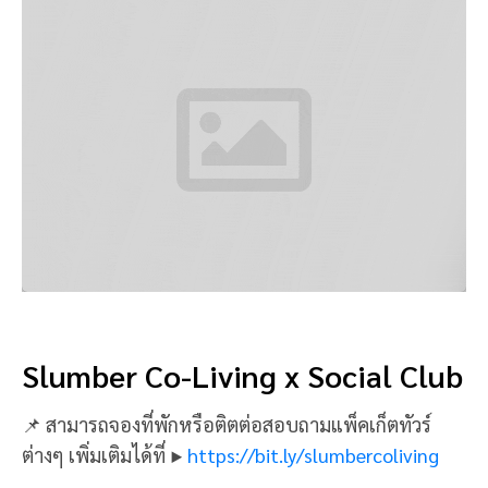
น้ำตกร้อน
ต.คลองท่อมเหนือ
ถือได้ว่าเป็นอีกหนึ่งแหล่งท่องเที่ยว
Unseen ของไทยอีกแห่งหนึ่งของจังหวัดกระบี่
ตัวน้ำตก
ตั้งอยู่ ใกล้ๆ กับสระมรกต เป็นอ่างอาบน้ำธรรมชาติกลาง
ป่ารองรับน้ำตกที่ไหลลงมาจากเนินเขา ซึ่งเราจะได้มา
สัมผัสถึงแร่ธาตุต่างๆ ที่ไหลมาพร้อมๆ กับไออุ่นเพื่อ
สุขภาพโดยเฉพาะ โดยจะมีลักษณะเป็นธารน้ำพุร้อนผุด
ขึ้นมาจากใต้ดินตามธรรมชาตินั่นเอง