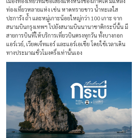
เมืองท่องเที่ยวที่มีชื่อเสียงแห่งหนึ่งของภาคใต้ มีแหล่ง
ท่องเที่ยวหลายแห่ง เช่น หาดทรายขาว น้ำทะเลใส
ปะการัง ถ้ำ และหมู่เกาะน้อยใหญ่กว่า 100 เกาะ จาก
สนามบินกรุงเทพฯ ไปยังสนามบินนานาชาติกระบี่นั้น มี
สายการบินที่ให้บริการเที่ยวบินตรงทุกวัน ทั้งบางกอก
แอร์เวย์, เวียดเจ็ทแอร์ และแอร์เอเชีย โดยใช้เวลาเดิน
ทางประมาณชั่วโมงครึ่งเท่านั้นเอง