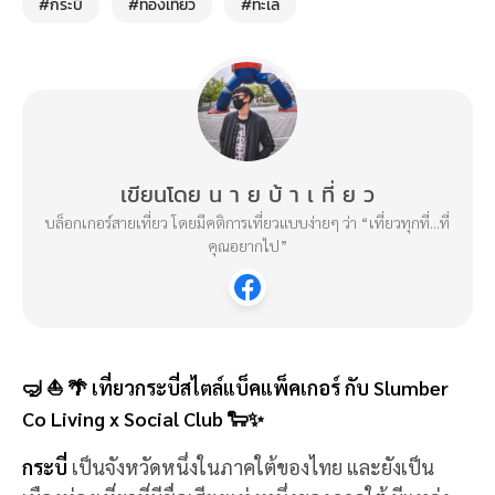
#กระบี่
#ท่องเที่ยว
#ทะเล
เขียนโดย น า ย บ้ า เ ที่ ย ว
บล็อกเกอร์สายเที่ยว โดยมีคติการเที่ยวแบบง่ายๆ ว่า “เที่ยวทุกที่...ที่
คุณอยากไป”
🤿 ⛵ 🌴 เที่ยวกระบี่สไตล์แบ็คแพ็คเกอร์ กับ Slumber
Co Living x Social Club 🐑✨
กระบี่
เป็นจังหวัดหนึ่งในภาคใต้ของไทย และยังเป็น