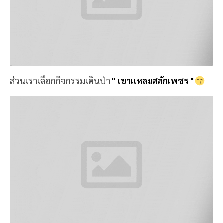
ส่วนเราเลือกกิจกรรมเดินป่า
" เขาแหลมสลักเพชร "
จุดเริ่มต้นทางเริ่มเดิน เป็นสวนยาง... มึนกลิ่นมากๆๆ