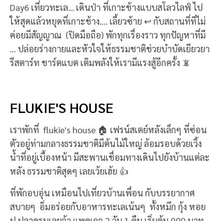
Day6 เที่ยวทะเล... เดินป่า ที่เกาะช้างแบบสโลวไลฟ์ ไป
ให้สุดแล้วหยุดที่เกาะช้าง.... เลี้ยวซ้าย ↩ กับสถานที่ที่ไม่
ค่อยมีสัญญาณ (ปิดมือถือ) พักทุกเรื่องราว ทุกปัญหาที่มี
... ปล่อยร่างกายและหัวใจให้ธรรมชาติช่วยบำบัดเยียวยา
รีสตาร์ท ชาร์ตแบต เติมพลังให้เรามีแรงสู้อีกครั้ง 📵
FLUKIE'S HOUSE
เราพักที่ flukie's house 🏠 เฟรน์สเตย์หลังเล็กๆ ที่ซ่อน
ตัวอยู่ท่ามกลางธรรมชาติมีต้นไม้ใหญ่ ล้อมรอบด้วยเวิ้ง
น้ำที่อยู่เบื้องหน้า มีสะพานเชื่อมทางเดินไปยังบ้านแต่ละ
หลัง ธรรมชาติสุดๆ เลยเว้ยเฮ้ย 👍
ที่พักอบอุ่น เหมือนไปเที่ยวบ้านเพื่อน กับบรรยากาศ
สบายๆ อิ่มอร่อยกับอาหารทะเลเน้นๆ ทั้งหมึก กุ้ง หอย
ปู ปลาครบเลยจ้า แพคเกจ 2 วัน 1 คืน เริ่มต้น 900 บาท