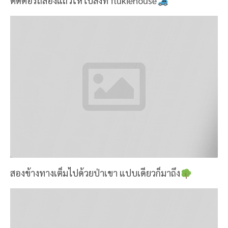
ติดต่อรถสองแถวให้ไปส่งที่ flukiehouse
สองข้างทางเต็มไปด้วยป่าเขา แปบเดียวก็มาถึง