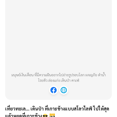
มนุษย์เงินเดือน ที่มีความฝันอยากไปถ่ายรูปรอบโลก ผจญภัย ดำน้ำ
โรยตัว ล่องแก่ง เดินป่า คาเฟ่
เที่ยวทะเล... เดินป่า ที่เกาะช้างแบบสโลวไลฟ์ ไปให้สุด
แล้วหยุดที่เกาะช้าง