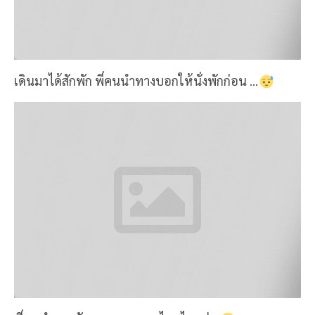
เดินมาได้สักพัก พี่คนนำทางบอกให้นั่งพักก่อน ...
พี่คนนำทางยังดมยาดม ... จะไหวไหมว่ะ