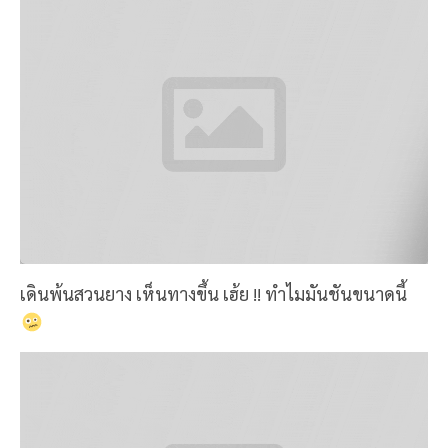
เดินพ้นสวนยาง เห็นทางขึ้น เฮ้ย !! ทำไมมันชันขนาดนี้