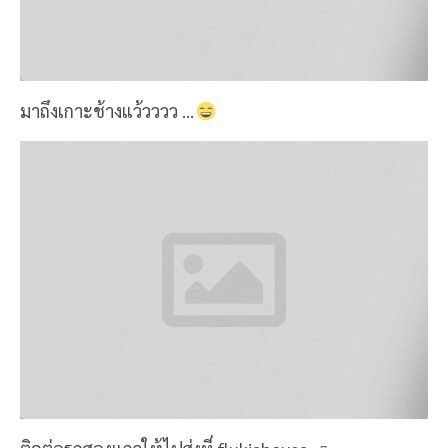
มาถึงเกาะช้างแว้วววว ...