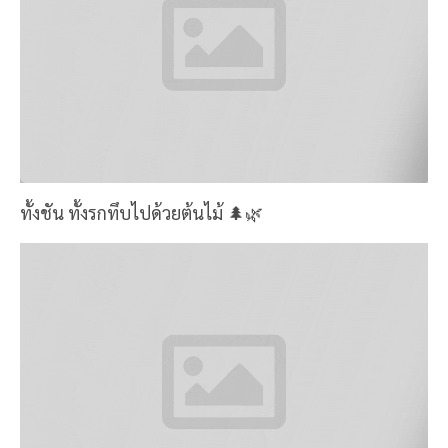
ทั้งชัน ทั้งรกทึบไปด้วยต้นไม้ 🌲🌿