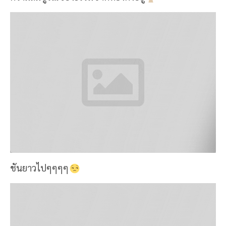
ชันยาวไปๆๆๆๆ