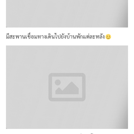
มีสะพานเชื่อมทางเดินไปยังบ้านพักแต่ละหลัง
เรามาถึง 9 โมง ต้องรีบเก็บของ เปลี่ยนเสื้อผ้าไปเดินป่า..