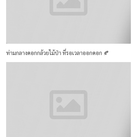
ท่ามกลางดอกกล้วยไม้ป่า ที่รอเวลาออกดอก 🍂
ทริปนี้เดินไม่ไกล ระยะทาง 3 km.