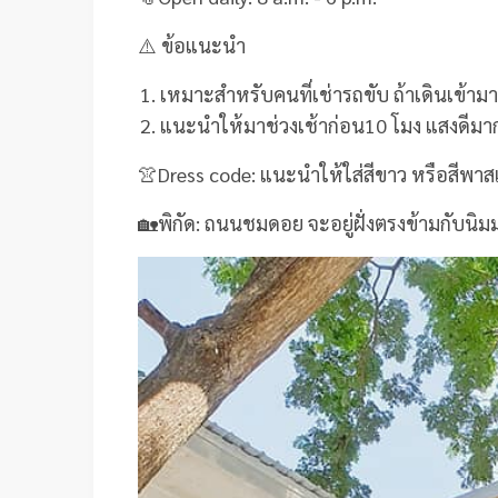
⚠️ ข้อแนะนำ
เหมาะสำหรับคนที่เช่ารถขับ ถ้าเดินเข้าม
แนะนำให้มาช่วงเช้าก่อน10 โมง แสงดีมาก
👚Dress code: แนะนำให้ใส่สีขาว หรือสีพาสเท
🏡พิกัด: ถนนชมดอย จะอยู่ฝั่งตรงข้ามกับนิม