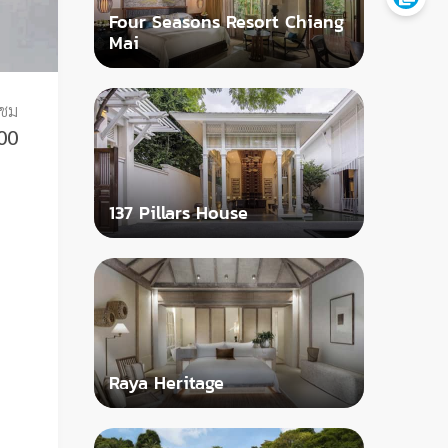
Four Seasons Resort Chiang
Mai
าชม
00
137 Pillars House
Raya Heritage