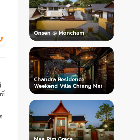
Onsen @ Moncham
Chandra Residence
ี
Weekend Villa Chiang Mai
ี่
ต
Mae Rim Grace