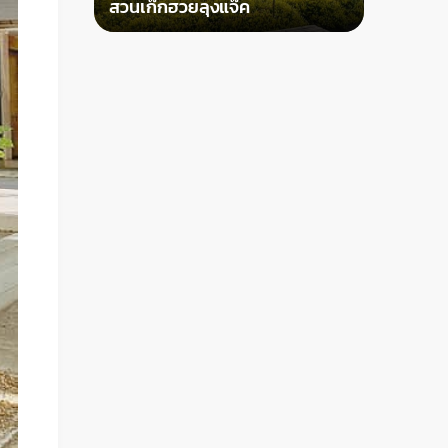
สวนเก๊กฮวยลุงแจ๊ค