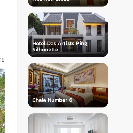
Hotel Des Artists Ping
Silhouette
ลย
Chala Number 6