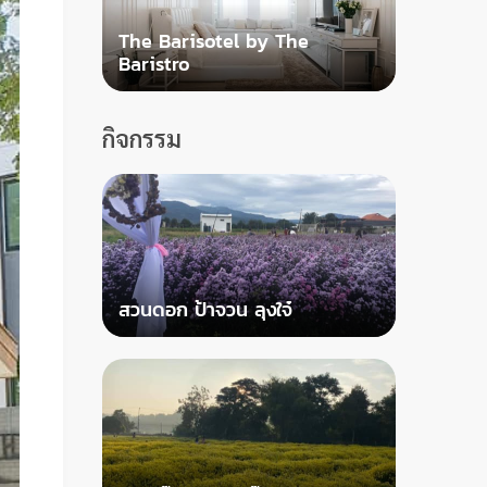
The Barisotel by The
Baristro
กิจกรรม
สวนดอก ป้าจวน ลุงใจ๋