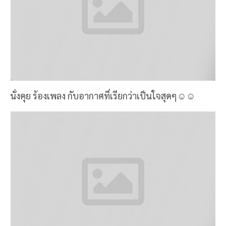
นั่งคุย ร้องเพลง กับอากาศที่เรียกว่าเป็นใจสุดๆ☺️☺️