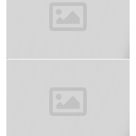
ส่วนใครสายถ่ายรูปก็ขอบอกเลยว่ามุมปังๆเยอะมาก ถ่าย