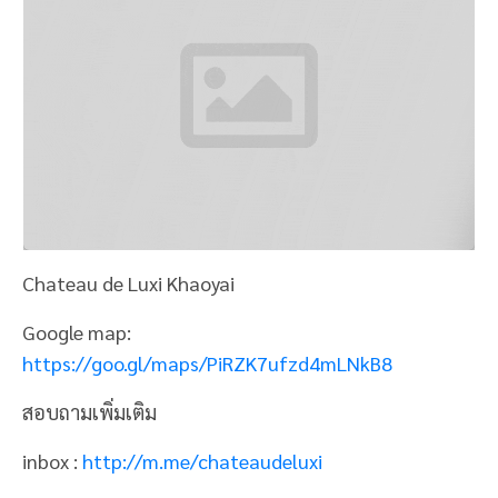
Chateau de Luxi Khaoyai
Google map:
https://goo.gl/maps/PiRZK7ufzd4mLNkB8
สอบถามเพิ่มเติม
inbox :
http://m.me/chateaudeluxi
📞 : 061-619-4500