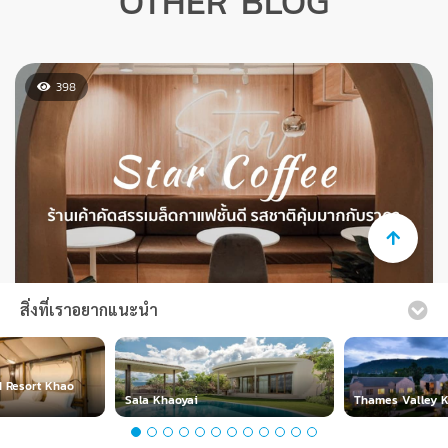
398
Star Coffee รสชาติคุ้มมากกับราคานี้ ร้าน
เค้าคัดสรรเมล็ดกาแฟชั้นดี มีเอกลักษณ์
สิ่งที่เราอยากแนะนำ
เรามีความจำเป็นต้องใช้คุกกี้ในการเก็บข้อมูลการใช้งานเว็บไซต์
ลงตัวที่สุด
ของท่านเพื่อเพิ่มประสบการณ์ใช้งานที่ดีและตรงตามความ
ต้องการของลูกค้า
อ่านรายละเอียดเพิ่มเติม
กรุงเทพมหานคร : ไทย
d Resort Khao
By ฉัน มี กล้อง
Sala Khaoyai
Thames Valley K
ยอมรับ