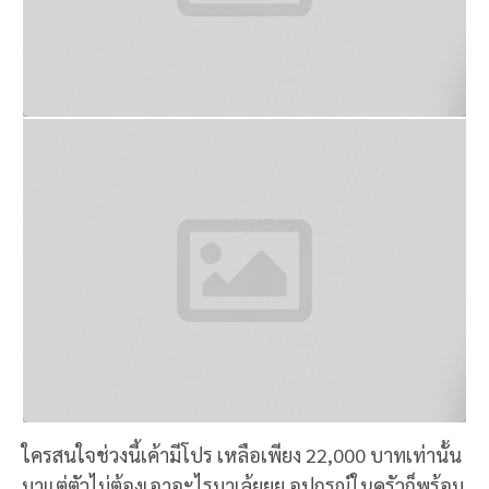
ใครสนใจช่วงนี้เค้ามีโปร เหลือเพียง 22,000 บาทเท่านั้น
มาแต่ตัวไม่ต้องเอาอะไรมาเล้ยยย อุปกรณ์ในครัวก็พร้อม
มีทั้งตู้เย็น, เตาแก๊ส, ไมโครเวฟ, ชุดดริปกาแฟ, อุปกรณ์
จานชามถ้วยช้อน, แก้วน้ำ และแก้วไวน์🍷🥂🍾