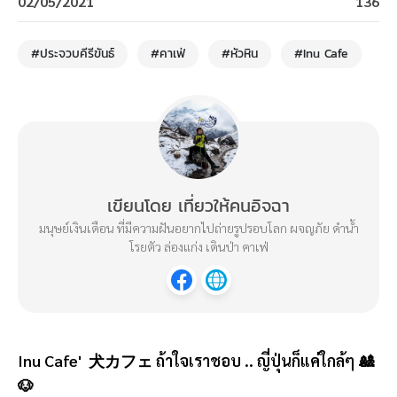
02/05/2021
136
#ประจวบคีรีขันธ์
#คาเฟ่
#หัวหิน
#Inu Cafe
เขียนโดย เที่ยวให้คนอิจฉา
มนุษย์เงินเดือน ที่มีความฝันอยากไปถ่ายรูปรอบโลก ผจญภัย ดำน้ำ
โรยตัว ล่องแก่ง เดินป่า คาเฟ่
Inu Cafe' 犬カフェ ถ้าใจเราชอบ .. ญี่ปุ่นก็แค่ใกล้ๆ 🎎
🐶