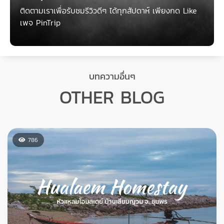
02/05/2021
มนุษย์เงินเดือน ที่มีความฝันอยากไปถ่ายรูปรอบโลก ผจญภัย ดำน้ำ
โรยตัว ล่องแก่ง เดินป่า คาเฟ่
เรียบเรียงโดย PinTrip
02/05/2021
ไลฟ์สไตล์ท่องเที่ยว.. ของคนรุ่นใหม่
หากคุณชอบรีวิวของเรา
ติดตามเราเพื่อรับชมรีวิวดีๆ ได้ทุกสัปดาห์ เพียงกด Like
เพจ PinTrip