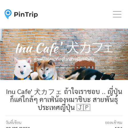
Togg
Inu Cafe' 犬カフェ ถ้าใจเราชอบ .. ญี่ปุ่น
ก็แค่ใกล้ๆ คาเฟ่น้องหมาชิบะ สายพันธ์ุ
ประเทศญี่ปุ่น 🇯🇵
วันที่เขียน
ยอดเข้าชม