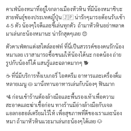
คาเฟ่น้องหมาที่อยู่ใจกลางเมืองหัวหิน ที่มีน้องหมาชิบะ
สายพันธ์ุของประเทศญี่ปุ่น 🇯🇵 น่ารักๆมารอต้อนรับเข้า
4-5 ตัว น้องๆใจดีและขี้เล่นทุกตัว ถ้ามาหัวหินอย่าพลาด
มาเล่นกะน้องหมานะ น่ารักสุดๆเลย 😍
ตัวคาเฟ่ตกแต่งสไตล์ลอฟท์ ที่นี่เป็นสวรรค์ของคนรักน้อง
หมาเลย เราสามารถซื้อขนมให้น้องได้นะ กอดน้อง ถ่าย
รูปกับน้องก็ได้ แสนรู้และฉลาดมากๆ 🐕
☕ ที่นี่มีบริการทั้งเบเกอรี่ ไอศครีม อาหารและเครื่องดื่ม
หลายเมนู 🥧 มานั่งทานอาหารเล่นกับน้องๆ ฟินมาก
🛂 ก่อนเข้าร้านต้องล้างมือและพื้นรองเท้าเพื่อความ
สะอาดและฆ่าเชื้อก่อน ทางร้านมีอ่างล้างมือกับเจล
แอลกอฮอล์เตรียมไว้ให้ เพื่อสุขภาพที่ดีของเราและน้อง
หมา ถ้ามาหัวหินแวะมาเล่นกะน้องๆได้เลย 🐶