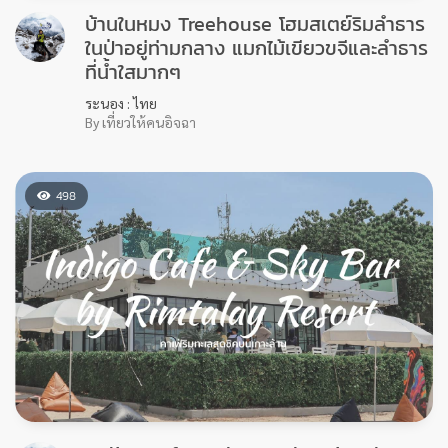
หัวแหลมโฮมสเตย์ บ้านเสียบญวน จ. ชุมพร
ชุมพร : ไทย
By เที่ยวให้คนอิจฉา
145
บ้านในหมง Treehouse โฮมสเตย์ริมลำธาร
ในป่าอยู่ท่ามกลาง แมกไม้เขียวขจีและลำธาร
ที่น้ำใสมากๆ