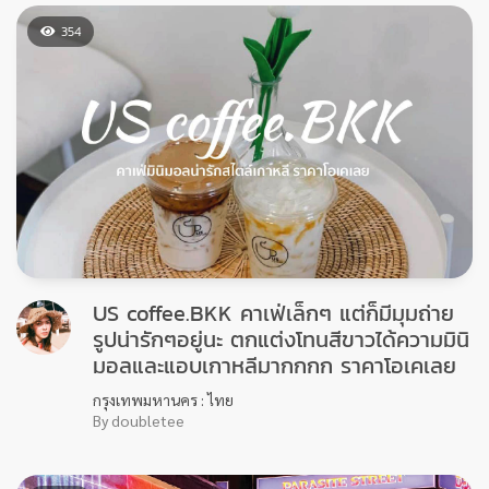
OTHER BLOG
751
Cheese tenderloin burger ทั้งร้านคือ
ขายแต่เบอร์เกอร์นะ ทำสดใหม่ๆ ชิ้นต่อชิ้น
เลยแม่ ราคาเริ่มต้นที่ 29 บาท 🍔