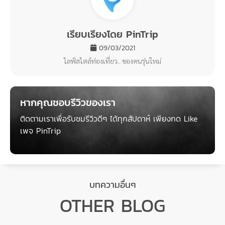
เขียนโดย doubletee
09/03/2021
past-time traveller, full-time cafehopper