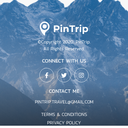
By doubletee
147
Siam Parasite บาร์เกาหลีแบบฟิวชั่นเรียก
ได้ว่าจัดจ้านสุดในย่านลาดพร้าว
กรุงเทพมหานคร : ไทย
By doubletee