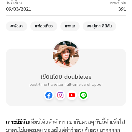
วันที่เขียน
ยอดเข้าชม
09/03/2021
391
#พังงา
#ท่องเที่ยว
#ทะเล
#หมู่เกาะสิมิลัน
เขียนโดย doubletee
past-time traveller, full-time cafehopper
เกาะสิมิลัน
เที่ยวได้แล้วค้าาาา มากันด่วนๆ วันนี้ต้าเพิ่งไป
มาคนไม่เยอะเลย ทะเลมีแต่คำว่าสวยกับสวยมากกกกก