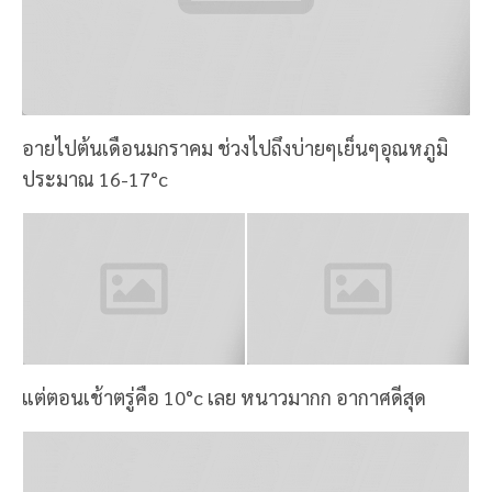
🛁สำหรับห้องนี้จะมีอ่างจากุซซี่บริเวณระเบียงห้องพัก มี
ระเบียงส่วนตัว รวมไปถึงห้องน้ำส่วนตัว