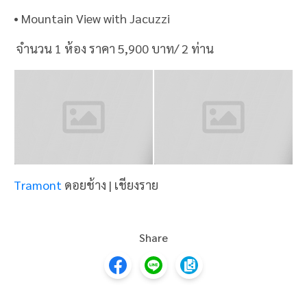
และแถวบนดอยช้างยังมีคาเฟ่น่ารักๆและสวยๆอีกหลาย
คาเฟ่ด้วยยน้าา