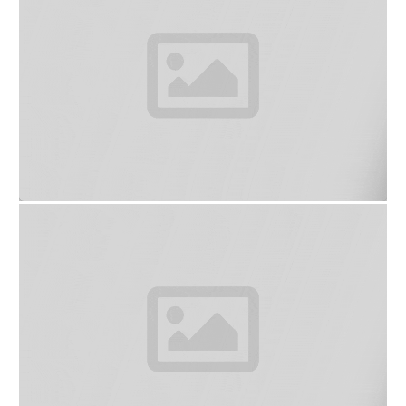
มื้อเย็นมีให้เลือก 2 แบบ ปิ้งย่าง หรือ ชาบู ในราคาชุดละ
500 บาท
อายไปต้นเดือนมกราคม ช่วงไปถึงบ่ายๆเย็นๆอุณหภูมิ
ประมาณ 16-17°c