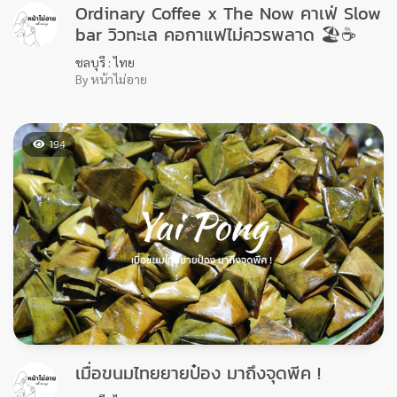
408
ร้านครัวป้าติ๋ม เป็นร้านอาหารแนวบ้านๆ ริม
ทาง ที่รสชาติไม่ธรรมดา
ชลบุรี : ไทย
By หน้าไม่อาย
572