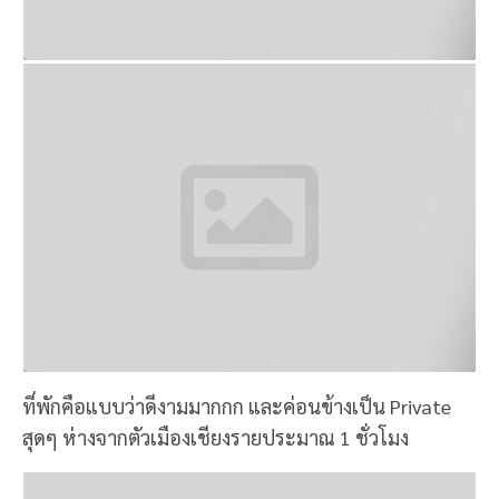
แต่ตอนเช้าตรู่คือ 10°c เลย หนาวมากก อากาศดีสุด