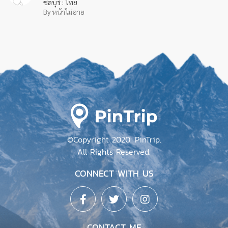
Ordinary Coffee x The Now คาเฟ่ Slow
bar วิวทะเล คอกาแฟไม่ควรพลาด 🏖☕
ชลบุรี : ไทย
By หน้าไม่อาย
194