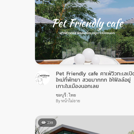
Pet Friendly cafe คาเฟ่วิวทะเลเปิ
ใหม่ที่พัทยา สวยมากกก ให้ฟิลล์อยู่
เกาะในเมืองนอกเลย
ชลบุรี : ไทย
By หน้าไม่อาย
239