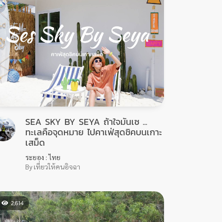
SEA SKY BY SEYA ถ้าใจมันเซ ...
ทะเลคือจุดหมาย ไปคาเฟ่สุดชิคบนเกาะ
เสม็ด
ระยอง : ไทย
By เที่ยวให้คนอิจฉา
2,614