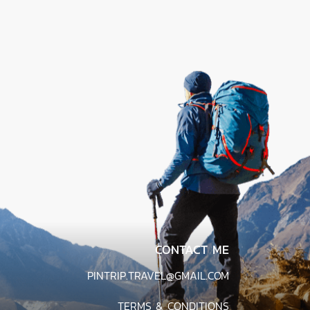
CONTACT ME
PINTRIP.TRAVEL@GMAIL.COM
TERMS & CONDITIONS