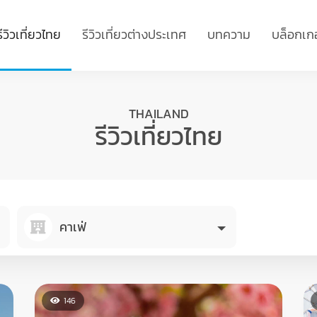
รีวิวเที่ยวไทย
รีวิวเที่ยวต่างประเทศ
บทความ
บล็อกเกอ
THAILAND
รีวิวเที่ยวไทย
คาเฟ่
146