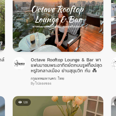
ล์
Octave Rooftop Lounge & Bar พา
แฟนมาชมพระอาทิตย์ตกบนรูฟท็อปสุด
หรูใจกลางเมือง ย่านสุขุมวิท กัน 💑
กรุงเทพมหานคร : ไทย
By ไปลองของ
128