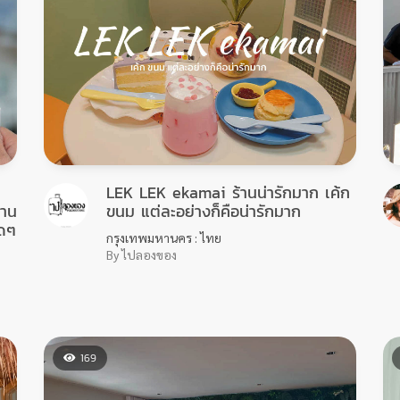
LEK LEK ekamai ร้านน่ารักมาก เค้ก
้าน
ขนม แต่ละอย่างก็คือน่ารักมาก
ุดๆ
กรุงเทพมหานคร : ไทย
By ไปลองของ
169