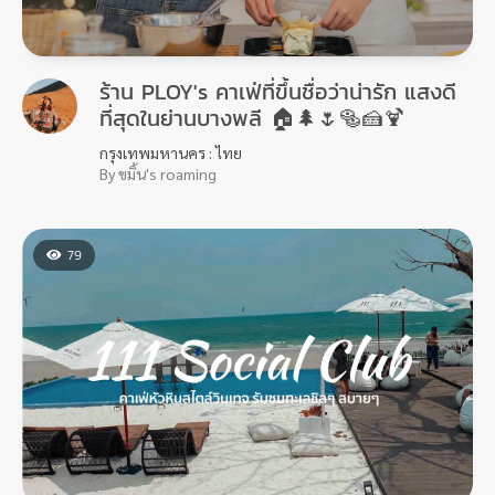
ร้าน PLOY's คาเฟ่ที่ขึ้นชื่อว่าน่ารัก แสงดี
ที่สุดในย่านบางพลี 🏠🌲🌷🥯🍰🍹
กรุงเทพมหานคร : ไทย
By ขมิ้น's roaming
79