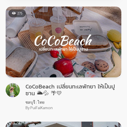
275
CoCoBeach เปลี่ยนทะเลพัทยา ให้เป็นปู
ซาน 🌥💦 🌴💛
ชลบุรี : ไทย
By PuiFaiKamon