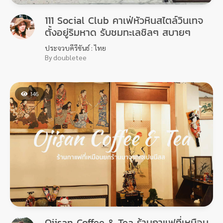
111 Social Club คาเฟ่หัวหินสไตล์วินเทจ
ตั้งอยู่ริมหาด รับชมทะเลชิลๆ สบายๆ
ประจวบคีรีขันธ์ : ไทย
By doubletee
146
Ojisan Coffee & Tea ร้านกาแฟที่เหมือน