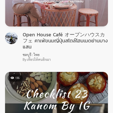
Open House Café オープンハウスカ
フェ คาเฟ่ขนมญี่ปุ่นสไตล์โฮมเมดย่านบาง
แสน
ชลบุรี : ไทย
By เที่ยวให้คนอิจฉา
136