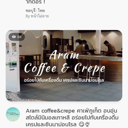
าท์ดอร์ !
ชลบุรี : ไทย
By หน้าไม่อาย
68
Aram coffee&crepe คาเฟ่ภูเก็ต อบอุ่น
สไตล์มินิมอลเกาหลี อร่อยไปกับเครื่องดื่ม
เครปและซินนาม่อนโรล 😋🍨