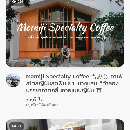
224
Momiji Specialty Coffee もみじ คาเฟ่
สไตล์ญี่ปุ่นสุดฟิน ย่านบางแสน ที่จำลอง
บรรยากาศกลิ่นอายแบบญี่ปุ่น ⛩
ชลบุรี : ไทย
By เที่ยวให้คนอิจฉา
81