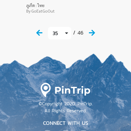
ภูเก็ต : ไทย
By GoEatGoOut
/ 46
35
©Copyright 2020. PinTrip.
All Rights Reserved.
CONNECT WITH US