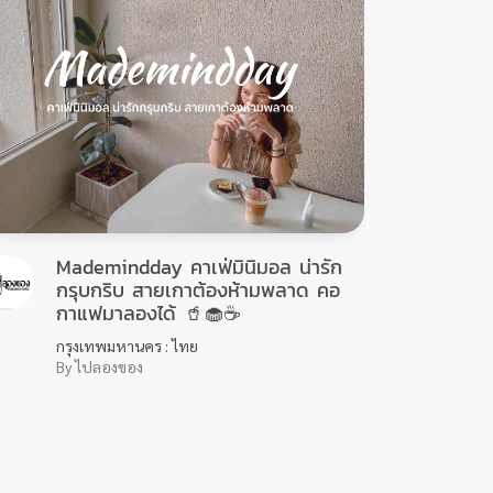
Mademindday คาเฟ่มินิมอล น่ารัก
กรุบกริบ สายเกาต้องห้ามพลาด คอ
กาแฟมาลองได้ 🥤🧁☕️
กรุงเทพมหานคร : ไทย
By ไปลองของ