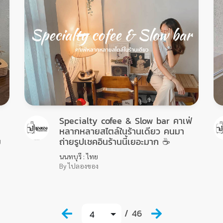
Specialty cofee & Slow bar คาเฟ่
หลากหลายสไตล์ในร้านเดียว คนมา
ม
ถ่ายรูปเชคอินร้านนี้เยอะมาก ☕️
นนทบุรี : ไทย
By ไปลองของ
/ 46
4