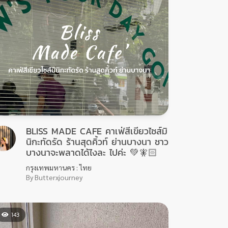
BLISS MADE CAFE คาเฟ่สีเขียวไซส์มิ
นิกะทัดรัด ร้านสุดคิ้วท์ ย่านบางนา ชาว
บางนาจะพลาดได้ไงละ ไปค่ะ 💚🧚🏻
กรุงเทพมหานคร : ไทย
By Butterxjourney
143