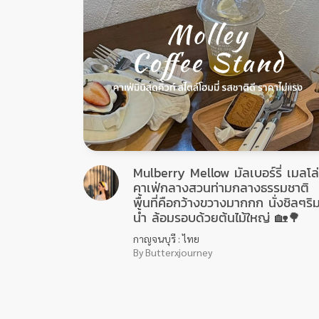
Mulberry Mellow มัลเบอร์รี่ เมลโล่
คาเฟ่กลางสวนท่ามกลางธรรมชาติ
พื้นที่คือกว้างขวางมากกก นั่งชิลๆริ
น้ำ ล้อมรอบด้วยต้นไม้ใหญ่ 🏡🌳
กาญจนบุรี : ไทย
By Butterxjourney