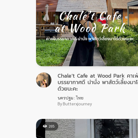
Chale’t Cafe at Wood Park คาเฟ
บรรยากาศดี น่านั่ง พาสัตว์เลี้ยงมาไ
ด้วยนะคะ
นครปฐม : ไทย
By Butterxjourney
285