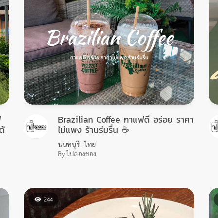
่
Brazilian Coffee กาแฟดี อร่อย ราคา
ด้
ไม่แพง ร้านร่มรื่น ☕️
นนทบุรี : ไทย
By ไปลองของ
244