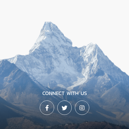
มุมสูงสุดของหมู่บ้านที่จะช่วยตอกย้ำว่า บ้านจ่าโบ่คือ
หมู่บ้านในทะเลหมอกอย่างแท้จริง 🍃
CONNECT WITH US