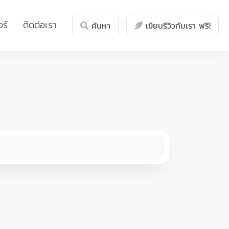
ร์
ติดต่อเรา
ค้นหา
เขียนรีวิวกับเรา ฟรี!