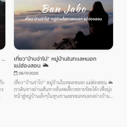
...
เที่ยว”บ้านจ่าโบ่” หมู่บ้านในทะเลหมอก
แม่ฮ่องสอน 🌥
06/11/2020
กับ
เที่ยว”บ้านจ่าโบ่” หมู่บ้านในทะเลหมอก แม่ฮ่องสอน 🌥
าง
เราเดินทางผ่านเส้นทางอันคดเคี้ยวหลายร้อยโค้ง เพื่อมุ่ง
หน้าสู่หมู่บ้านเล็กๆในหุบเขาและทะเลหมอกอย่างบ้าน
ย
จ่าโบ่ อ.ปางมะผ้า จ.แม่ฮ่องสอน ⛰ ทริปนี้เราได้สัมผัส
วิถีชีวิตชาวเขาเผ่ามูเซอ นอนโฮมสเตย์ของชาวบ้าน ชิม
ก๋วยเตี๋ยวหลักสิบวิวหลักล้าน รวมถึงอีกหนึ่งไฮไลต์ นั่นคือ
การขึ้นไป ชมทะเลหมอกบนยอดภูผาหมอก จุดชมวิวใน