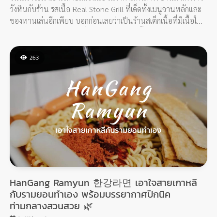
วังหินกับร้าน รสเนื้อ Real Stone Grill ที่เด็ดทั้งเมนูจานหลักและ
ของทานเล่นอีกเพียบ บอกก่อนเลยว่าเป็นร้านสเต็กเนื้อที่มีเนื้อให้
เลือกหลากหลาย เริ่มต้นที่ 278 บาทก็ทานเนื้อ Top Round
T.wagyu ได้แล้ว และถ้าสั่งเป็นสเต็กก็จะมีอาหารและเครื่องดื่มใน
เซ็ตให้เลือกอีกด้วยนะ ของเราเป็นซุปกับสลัด
263
HanGang Ramyun 한강라면 เอาใจสายเกาหลี
กับรามยอนทำเอง พร้อมบรรยากาศปิกนิค
ท่ามกลางสวนสวย 🌿