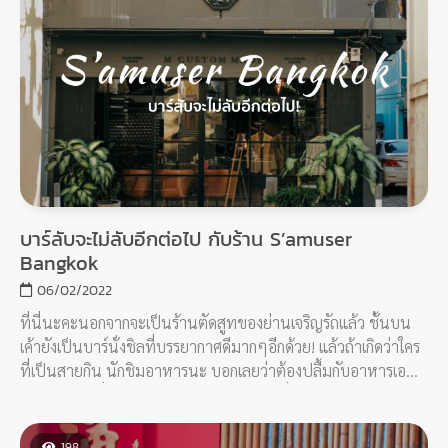
บาร์ลับจะไม่ลับอีกต่อไป กับร้าน S’amuser
Bangkok
06/02/2022
ที่นี่นะคะนอกจากจะเป็นร้านตัดสูทของย่านเจริญรัถแล้ว ชั้นบน
เค้ายังเป็นบาร์นั่งชิลที่บรรยากาศดีมากๆอีกด้วย! แล้วถ้าเกิดว่าใคร
ที่เป็นสายกิน นักชิมอาหารนะ บอกเลยว่าต้องปลื้มกับอาหารเอ
เชียนฟิวชั่นที่อร่อยถูกปาก เซฟเค้าใส่ใจในเรื่องวัตถุดิบและ
คุณภาพเป็นอย่างดี พร้อมกับเครื่องดื่มอีกมากมายให้เลือกตามไลฟ์
สไตล์
198