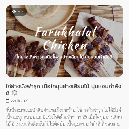
305
ไก่ย่างบังฟารุก เนื้อโคขุนย่างเสียบไม้ นุ่มหอมกำลัง
ดี 😋
22/11/2021
วันนี้จะมาแนะนำสินค้าแช่แข็งจากร้าน ไก่ย่างบังฟารุก ไม่ได้มีแค่
เนื้อนะทุกคนนนน‼️ มีแป้งโรตีด้วยจ้าาาาา 😋 เนื้อโคขุนย่างเสียบ
ไม้ มี 2 แบบคือติดมันกับไม่ติดมัน เนื้อนุ่มหอมกำลังดี ที่ชอบเลย