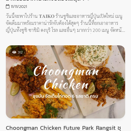
11/11/2021
วันนี้จะพาไปร้าน 𝐓𝐀𝐈𝐊𝐎⁣⁣ ร้านซูชิและอาหารญี่ปุ่นเปิดใหม่ เมนู
จัดเต็มมาพร้อมราคาน่ารักจับต้องได้สุดๆ ร้านนี้ที่ยกเอาอาหาร
ญี่ปุ่นทั้งซูชิ ซาชิมิ ดงบุริ โรล และอื่นๆ มากกว่า 200 เมนู จัดหนัก
จัดเต็ม พร้อมด้วยบรรยากาศร้านน่ารักๆ แบบญี่ปุ่นทันสมัยให้เรา
ได้สัมผัสความเป็นญี่ปุ่นพร้อมทานอาหารญี่ปุ่นกันได้ทุกวันกันไป
เล้ยยยย
312
Choongman Chicken Future Park Rangsit ชุ