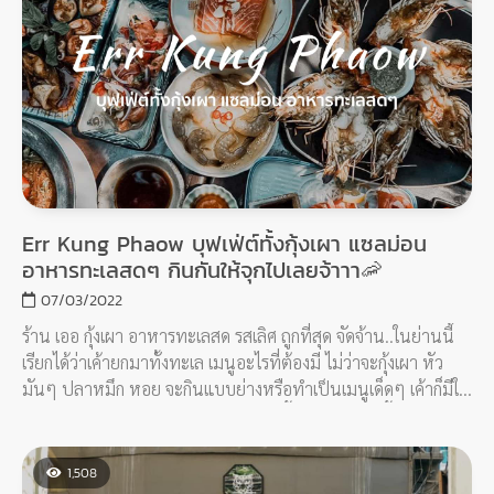
Err Kung Phaow บุฟเฟ่ต์ทั้งกุ้งเผา แซลม่อน
อาหารทะเลสดๆ กินกันให้จุกไปเลยจ้าาา🦐
07/03/2022
ร้าน เออ กุ้งเผา อาหารทะเลสด รสเลิศ ถูกที่สุด จัดจ้าน..ในย่านนี้
เรียกได้ว่าเค้ายกมาทั้งทะเล เมนูอะไรที่ต้องมี ไม่ว่าจะกุ้งเผา หัว
มันๆ ปลาหมึก หอย จะกินแบบย่างหรือทำเป็นเมนูเด็ดๆ เค้าก็มีให้
หมด หรือใครสายซาซิมิ แซลม่อนดองน้ำปลา กุ้งดองน้ำปลา เค้าก็
มี หรือใครสายอีสาน ส้มตำยำแซ่บ ก็ยกมาเสริฟแบบฟินๆ ขอบอก
ว่ามื้อนี้จุกมากจ้าแม่จ๋าาาา☺️☺️
1,508