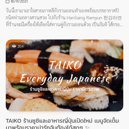
16/11/2021
วันนี้เรามาเอาใจสายเกาหลีกับรามยอนทำเองพร้อมบรรยากาศปิ
กนิคท่ามกลางสวนสวย ไปกับร้าน HanGang Ramyun 한강라면
ที่ร้านจะมีเครื่องให้เลือกใส่ทานคู่กับรามยอนด้วย เป็นกิมจิ ไส้กรอก
ต็อก เต้าหู้แผ่น ไข่ ชีส เลือกรสชาติที่ถูกใจ จัดเครื่องแน่นๆ แล้วไป
กดปุ่มทำรามยอนกินเองกัน แถมราคายังเป็นมิตรอีกด้วยนะ
204
TAIKO ร้านซูชิและอาหารญี่ปุ่นเปิดใหม่ เมนูจัดเต็ม
มาพร้อมราคาน่ารักจับต้องได้สุดๆ ✨