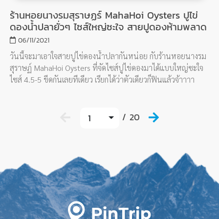
ร้านหอยนางรมสุราษฏร์ MahaHoi Oysters ปูไข่
ดองน้ำปลายั่วๆ ไซส์ใหญ่ซะใจ สายปูดองห้ามพลาด
06/11/2021
วันนี้จะมาเอาใจสายปูไข่ดองน้ำปลากันหน่อย กับร้านหอยนางรม
สุราษฏ์ MahaHoi Oysters ที่จัดไซส์ปูไข่ดองมาได้แบบใหญ่ซะใจ
ไซส์ 4.5-5 ขีดกันเลยทีเดียว เรียกได้ว่าตัวเดียวก็ฟินแล้วจ้าาาา
/ 20
1