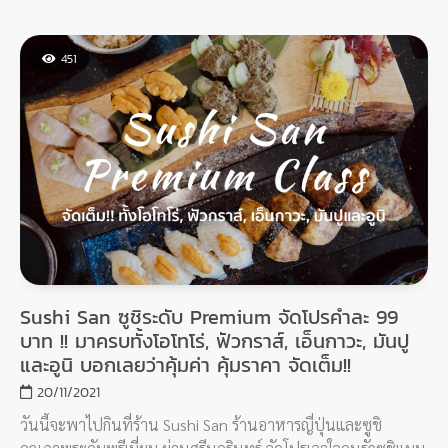
คือมีข้าวเหนียว 2 แบบ แบบขาวกับไรซ์เบอร์รี่ เลือกเอาเลย แต่คือ
ทานคู่กับเนื้อย่างร้อนๆ คือเพลิน หมดเร็วมาก
451
Sushi San ซูชิระดับ Premium จัดโปรคำละ 99
บาท !! มาครบทั้งโอโทโร่, ฟัวกราส์, เอ็นกาวะ, มันปู
และอูนิ บอกเลยว่าคุ้มค่า คุ้มราคา จัดเต็ม!!
20/11/2021
วันนี้จะพาไปกินที่ร้าน Sushi San ร้านอาหารญี่ปุ่นและซูชิ