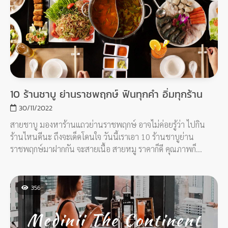
10 ร้านชาบู ย่านราชพฤกษ์ ฟินทุกคำ อิ่มทุกร้าน
30/11/2022
สายชาบู มองหาร้านแถวย่านราชพฤกษ์ อาจไม่ค่อยรู้ว่า ไปกิน
ร้านไหนดีนะ ถึงจะเด็ดโดนใจ วันนี้เราเอา 10 ร้านชาบูย่าน
ราชพฤกษ์มาฝากกัน จะสายเนื้อ สายหมู ราคาก็ดี คุณภาพก็
พรีเมียม ตามมาดูกันเลย
356