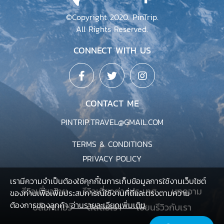
©Copyright 2020. PinTrip.
All Rights Reserved.
CONNECT WITH US
CONTACT ME
PINTRIP.TRAVEL@GMAIL.COM
TERMS & CONDITIONS
PRIVACY POLICY
เรามีความจำเป็นต้องใช้คุกกี้ในการเก็บข้อมูลการใช้งานเว็บไซต์
รีวิวเที่ยวไทย
รีวิวเที่ยวต่างประเทศ
บทความ
ของท่านเพื่อเพิ่มประสบการณ์ใช้งานที่ดีและตรงตามความ
ต้องการของลูกค้า
อ่านรายละเอียดเพิ่มเติม
บล็อกเกอร์
ติดต่อเรา
เขียนรีวิวกับเรา