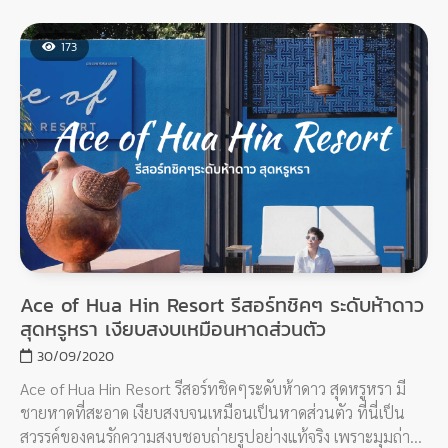
ไม้เบาๆ ให้ดูมีความสดชื่น เปิดประตูไปด้านในสุด มีสระว่ายน้ำกับ
มุมถ่ายรูปแนวเกาๆ อีกหลากหลายมุม แต่โซนด้านนอกแนะนำว่า
173
ถ่ายรูปพอ นั่งมิไหวร้อนมากกกก (อยากนั่งข้างนอกต้องมาตอน
เย็นเท่านั้น!)
Ace of Hua Hin Resort รีสอร์ทชิคๆ ระดับห้าดาว
สุดหรูหรา เงียบสงบเหมือนหาดส่วนตัว
30/09/2020
Ace of Hua Hin Resort รีสอร์ทชิคๆระดับห้าดาว สุดหรูหรา มี
ชายหาดที่สะอาด เงียบสงบจนเหมือนเป็นหาดส่วนตัว ที่นี่เป็น
สวรรค์ของคนรักความสงบชอบถ่ายรูปอย่างแท้จริง เพราะมุมถ่าย