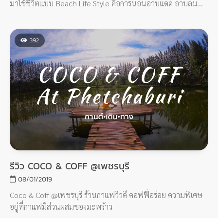
มาใช้ชีวิตแบบ Beach Life Style คือการนอนอาบแดด อาบลม
ปาร์ตี้กับวงดนตรี และศิลปินมากมาย กลมกล่อมที่สุดอะ !!
392
รีวิว COCO & COFF @เพชรบุรี
08/01/2019
Coco & Coff @เพชรบุรี ร้านกาแฟวิวดี คอฟฟี่อร่อย ความพิเศษ
อยู่ที่กาแฟมีส่วนผสมของมะพร้าว