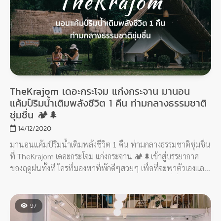
TheKrajom เดอะกระโจม แก่งกระจาน มานอน
แค้มป์ริมน้ำเติมพลังชีวิต 1 คืน ท่ามกลางธรรมชาติ
ชุ่มชื่น 🏕🌲
14/12/2020
มานอนแค้มป์ริมน้ำเติมพลังชีวิต 1 คืน ท่ามกลางธรรมชาติชุ่มชื่น
ที่ TheKrajom เดอะกระโจม แก่งกระจาน 🏕🌲เข้าสู่บรรยากาศ
ของฤดูฝนทั้งที ใครที่มองหาที่พักดีๆสวยๆ เพื่อที่จะพาตัวเองและ
เพื่อนๆไปอยู่ท่ามกลางธรรมชาติแบบสงบๆ แนะนำที่นี่เลยค่ะ
97