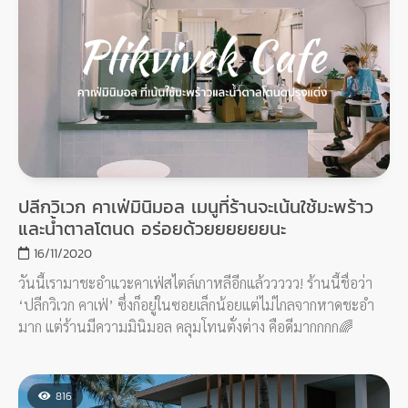
ปลีกวิเวก คาเฟ่มินิมอล เมนูที่ร้านจะเน้นใช้มะพร้าว
และน้ำตาลโตนด อร่อยด้วยยยยยยนะ
16/11/2020
วันนี้เรามาชะอำแวะคาเฟ่สไตล์เกาหลีอีกแล้ววววว! ร้านนี้ชื่อว่า
‘ปลีกวิเวก คาเฟ่’ ซึ่งก็อยู่ในซอยเล็กน้อยแต่ไม่ไกลจากหาดชะอำ
มาก แต่ร้านมีความมินิมอล คลุมโทนตั่งต่าง คือดีมากกกก🌈
816