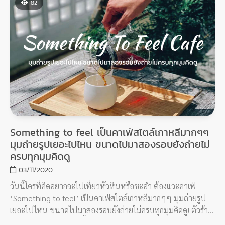
82
Something to feel เป็นคาเฟ่สไตล์เกาหลีมากๆๆ
มุมถ่ายรูปเยอะไปไหน ขนาดไปมาสองรอบยังถ่ายไม่
ครบทุกมุมคิดดู
03/11/2020
วันนี้ใครที่คิดอยากจะไปเที่ยวหัวหินหรือชะอำ ต้องแวะคาเฟ่
‘Something to feel’ เป็นคาเฟ่สไตล์เกาหลีมากๆๆ มุมถ่ายรูป
เยอะไปไหน ขนาดไปมาสองรอบยังถ่ายไม่ครบทุกมุมคิดดู! ตัวร้าน
ออกแนวเอิร์ธโทนขาว น้ำตาล ฟิลดีมากกก มีตกแต่งแซมๆด้วยต้น