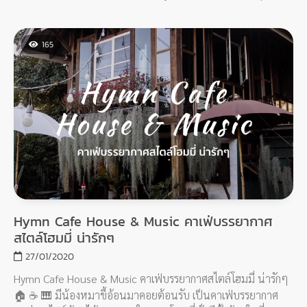
รูปเพียบ!! ไม่ว่าตรงไหนก็สามารถโพสต์ท่าเก๋ๆได้ทั้งนั้น
165
Hymn Cafe House & Music คาเฟ่บรรยากาศ
สไตล์โฮมมี่ น่ารักๆ
27/01/2020
Hymn Cafe House & Music คาเฟ่บรรยากาศสไตล์โฮมมี่ น่ารักๆ
🏠 ☕️ 🎹 มีน้องหมาขี้อ้อนมาคอยต้อนรับ เป็นคาเฟ่บรรยากาศ