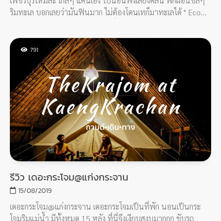
เพชรบุรีไหมล่ะ ใกล้ๆ แค่นี้เอง ไปนอนฟังเสียงคลื่น พักผ่อนชิลๆ
ริมทะเล บอกเลยว่ามันฟินมาก ไม่ต้องโดนเทก็มาทะเลได้ " Eco
Moment Beach Resort " ตั้งอยู่ที่ หาดเจ้าสำราญ จ.เพชรบุรี เดิน
ทางมาสะดวกมากๆ
791
รีวิว เดอะกระโจม@แก่งกระจาน
15/08/2019
เดอะกระโจม@แก่งกระจาน เดอะกระโจมเป็นที่พัก นอนเป็นกระ
โจมริมแม่น้ำ มีทั้งหมด 15 หลัง ที่นี่จึงเงียบสงบมากกก ขับรถ