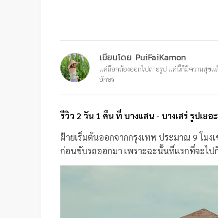
เขียนโดย PuiFaiKamon
แค่ถือกล้องออกไปถ่ายรูป แค่นี้ก็มีความสุขแล้
อักษร
รีวิว 2 วัน 1 คืน ที่ บางแสน - บางเสร่ รูปเย
ฝ้ายเริ่มต้นออกจากกรุงเทพ ประมาณ 9 โมงเช้า
ก่อนขับรถออกมา เพราะฉะนั้นที่แรกที่จะไปก็