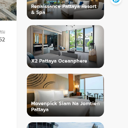
Renaissance Pattaya Resort
& Spa
าชม
52
X2 Pattaya Oceanphere
Movenpick Siam Na Jomtien
Pattaya