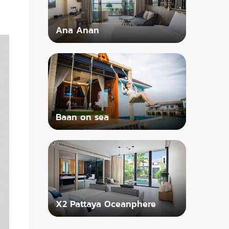
Ana Anan
Baan on sea
X2 Pattaya Oceanphere