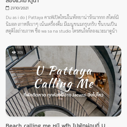
ลองแวะมาดูน้า
21/10/2021
Du as i do | Pattaya คาเฟ่เปิดใหม่ในพัทยาน่ารักมากกก สไตล์มิ
นิมอล เกาหลีเบาๆ เน้นเครื่องดื่ม มีเมนูขนมกรุบกริบ ชั้นบนเป็น
สตูดิโอถ่ายภาพ ชื่อ wa sa na studio ใครสนใจก็ลองแวะมาดูน้า
305
Beach calling me หนี wfh ไปพักผ่อนที่ U