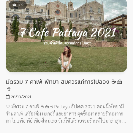
185
มัดรวม 7 คาเฟ่ พัทยา สมควรแก่การไปลอง ☕️🍰
🥤
28/10/2021
♡︎ มัดรวม 7 คาเฟ่ ☕️🍰🥤Pattaya อัปเดต 2021 ตอนนี้พัทยามี
ร้านคาเฟ่ เครื่องดื่ม เบเกอรี่ และอาหาร ผุดขึ้นมาหลายร้านมากก
กก ไม่แพ้อารีย์ เชียงใหม่เลย วันนี้ซีได้รวบรวมร้านที่ไปมาล่าสุด ที่
คัดมาแล้วว่า สมควรแก่การไปลองของ มาให้ทั้งหมด 7 ร้านด้วยกัน