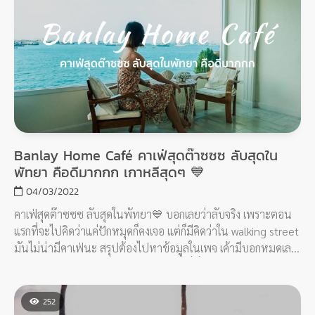
Banlay Home Café คาเฟ่สุดต๊าซซซ ลับสุดใน
พัทยา คือดีมากกก เกาหลีสุดๆ 💙
04/03/2022
คาเฟ่สุดต๊าซซซ ลับสุดในพัทยา💙 บอกเลยว่าลับจริง เพราะตอน
แรกที่จะไปคิดว่าแค่ปักหมุดก็คงเจอ แต่ก็มีคิดว่าใน walking street
มันไม่น่ามีคาเฟ่นะ สรุปต้องไปหาข้อมูลในเพจ เค้ามีบอกหมดเลย
ว่าจอดรถตรงไหน สังเกตุอะไรได้บ้าง กับที่นี่ Banlay Home Café
252