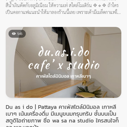
สีน้ำเงินตัดกับอลูมิเนียม ให้ความเท่ สไตล์โมเดิร์น 🔷🔹🔷 ถ้าใคร
เป็นคอกาแฟแนะนำให้มาลองร้านนี้เลย เพราะเค้ามีเมล็ดกาแฟให้
เลือกหลากหลายมาก
545
Du as i do | Pattaya คาเฟ่สไตล์มินิมอล เกาหลี
เบาๆ เน้นเครื่องดื่ม มีเมนูขนมกรุบกริบ ชั้นบนเป็น
สตูดิโอถ่ายภาพ ชื่อ wa sa na studio ใครสนใจก็