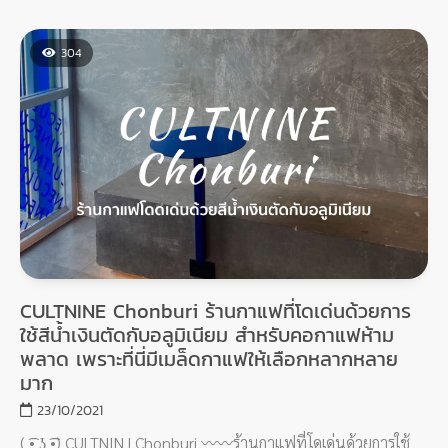
จัดโซนให้ถ่ายรูปแยกไว้เรียบร้อยเลย มินิมอลสุดๆ ขาวๆ คลีนๆ ใส่
ชุดสีอะไรมาก็เข้า
304
CULTNINE Chonburi ร้านกาแฟที่โดเด่นด้วยการ
ใช้สีน้ำเงินตัดกับอลูมิเนียม สำหรับคอกาแฟห้าม
พลาด เพราะที่นี่มีเมล็ดกาแฟให้เลือกหลากหลาย
มาก
23/10/2021
( ͡• ͜ʖ ͡•) CULTNIN | Chonburi 〰️〰️ร้านกาแฟที่โดเด่นด้วยการใช้