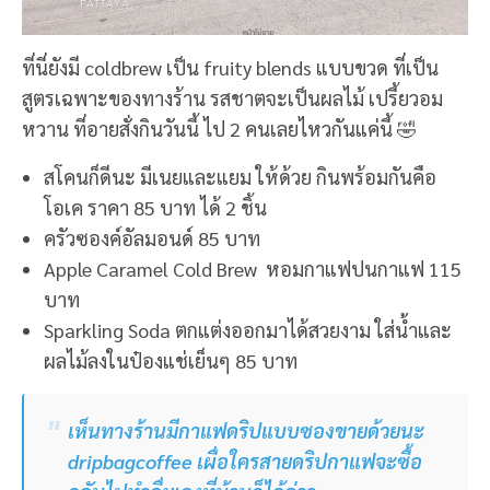
ที่นี่ยังมี coldbrew เป็น fruity blends แบบขวด ที่เป็น
สูตรเฉพาะของทางร้าน รสชาตจะเป็นผลไม้ เปรี้ยวอม
หวาน ที่อายสั่งกินวันนี้ ไป 2 คนเลยไหวกันแค่นี้ 🤣
สโคนก็ดีนะ มีเนยและแยม ให้ด้วย กินพร้อมกันคือ
โอเค ราคา 85 บาท ได้ 2 ชิ้น
ครัวซองค์อัลมอนด์ 85 บาท
Apple Caramel Cold Brew หอมกาแฟปนกาแฟ 115
บาท
Sparkling Soda ตกแต่งออกมาได้สวยงาม ใส่น้ำและ
ผลไม้ลงในป๋องแช่เย็นๆ 85 บาท
เห็นทางร้านมีกาแฟดริปแบบซองขายด้วยนะ
dripbagcoffee เผื่อใครสายดริปกาแฟจะซื้อ