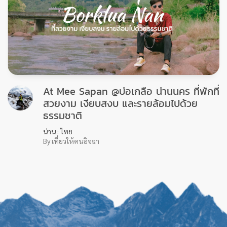
Fuwa Pancake คาเฟ่น่ารักๆสไตล์ญี่ปุ่น
กับแพนเค้กที่นุ่มเด้งดึ๋งแสนอร่อย
ปทุมธานี : ไทย
By เที่ยวให้คนอิจฉา
411