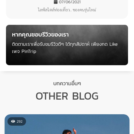
เขียนโดย เที่ยวให้คนอิจฉา
07/06/2021
มนุษย์เงินเดือน ที่มีความฝันอยากไปถ่ายรูปรอบโลก ผจญภัย ดำน้ำ
โรยตัว ล่องแก่ง เดินป่า คาเฟ่
เรียบเรียงโดย PinTrip