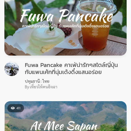
White House Beach cafe and
restaurant คาเฟ่ริมทะเลสวยๆ สำหรับสาย
ชิล กับบ้านไม้สีขาวสุดคลาสสิคดื่มด่ำกับ
บรรยากาศดีๆ รับลมทะเล
ชลบุรี : ไทย
By เที่ยวให้คนอิจฉา
92