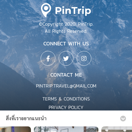
At Mee Sapan @บ่อเกลือ น่านนคร ที่พักที่
สวยงาม เงียบสงบ และรายล้อมไปด้วย
ธรรมชาติ
น่าน : ไทย
By เที่ยวให้คนอิจฉา
สิ่งที่เราอยากแนะนำ
เรามีความจำเป็นต้องใช้คุกกี้ในการเก็บข้อมูลการใช้งานเว็บไซต์
ของท่านเพื่อเพิ่มประสบการณ์ใช้งานที่ดีและตรงตามความ