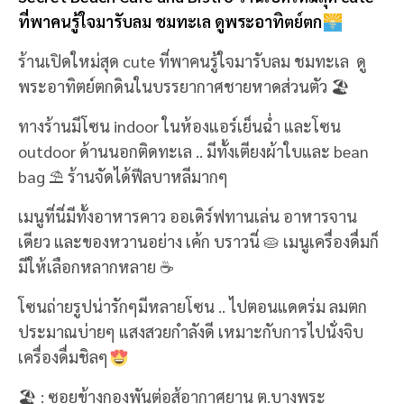
ที่พาคนรู้ใจมารับลม ชมทะเล ดูพระอาทิตย์ตก
ร้านเปิดใหม่สุด cute ที่พาคนรู้ใจมารับลม ชมทะเล ดู
พระอาทิตย์ตกดินในบรรยากาศชายหาดส่วนตัว 🏖
ทางร้านมีโซน indoor ในห้องแอร์เย็นฉ่ำ และโซน
outdoor ด้านนอกติดทะเล .. มีทั้งเตียงผ้าใบและ bean
bag ⛱️ ร้านจัดได้ฟีลบาหลีมากๆ
เมนูที่นี่มีทั้งอาหารคาว ออเดิร์ฟทานเล่น อาหารจาน
เดียว และของหวานอย่าง เค้ก บราวนี่ 🥧 เมนูเครื่องดื่มก็
มีให้เลือกหลากหลาย ☕
โซนถ่ายรูปน่ารักๆมีหลายโซน .. ไปตอนแดดร่ม ลมตก
ประมาณบ่ายๆ แสงสวยกำลังดี เหมาะกับการไปนั่งจิบ
เครื่องดื่มชิลๆ
🏖️ : ซอยข้างกองพันต่อสู้อากาศยาน ต.บางพระ