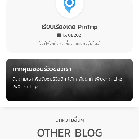
ขอซบหน่อยไม่ต้องเขินน