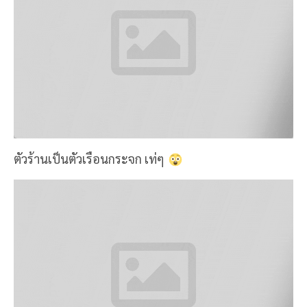
แก้วซ้าย
Untitled Seasonal Coffee 80.-
เอง เป็นเมนู
ซิคเนเจอร์ของที่นี่เลย แก้วขวาคือ
Cocoa 80.-