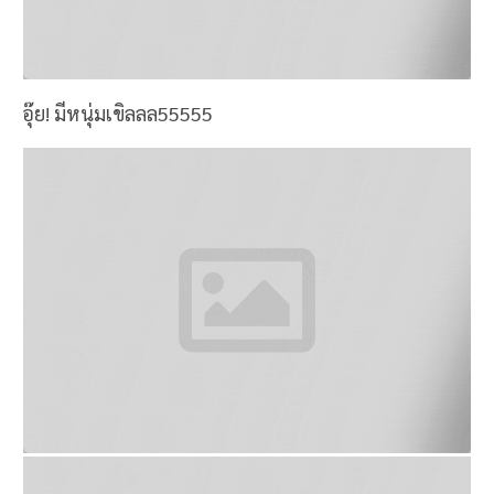
COCOA 80.-
เด็ดมาก เจ้มจ้น ราคาไม่แพง