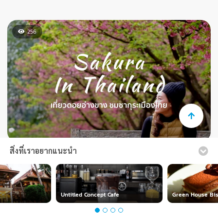
อ้าวว เขินด้วยก็ได้ ขอบคุณที่ติดตามกันนะคะ ถ้าชอบ
อย่าลืมกดไลค์และแชร์กันด้วยน๊าา จู๊บๆๆๆ
สิ่งที่เราอยากแนะนำ
เรามีความจำเป็นต้องใช้คุกกี้ในการเก็บข้อมูลการใช้งานเว็บไซต์
ของท่านเพื่อเพิ่มประสบการณ์ใช้งานที่ดีและตรงตามความ
ต้องการของลูกค้า
อ่านรายละเอียดเพิ่มเติม
Untitled Concept Cafe
Green House Bis
ยอมรับ