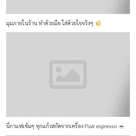
KAWS เขินเราหราา