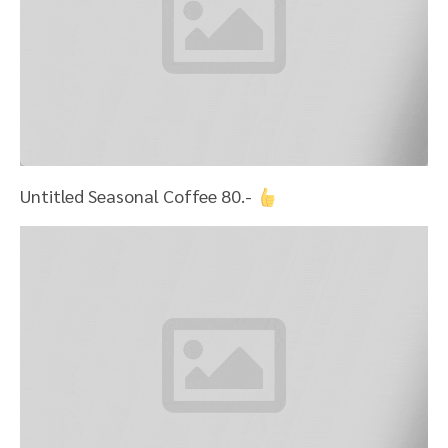
ตะเอ๋~~~