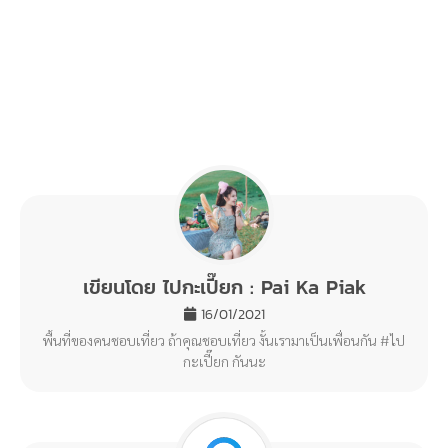
ดาดฟ้าากับแสงสวยๆช่วงตะวันกำลังตกดิน แสงสายมากก
แต่ตัวเปี๊ยกพ้นกำแพงมานิสเดียวว55555
ชั้นบนที่ดีตรงที่เราสามารถแอบมองใครหลายๆคนได้