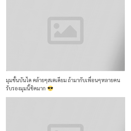
อุ๊ย! มีหนุ่มเขิลลล55555