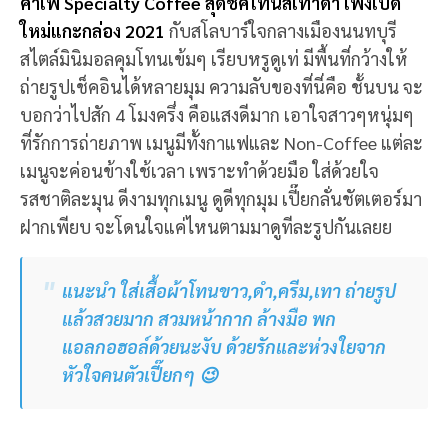
คาเฟ่ Specialty Coffee สุดชิคโทนสีเทาดำ เพิ่งเปิด
ใหม่แกะกล่อง 2021
กับสโลบาร์ใจกลางเมืองนนทบุรี
สไตล์มินิมอลคุมโทนเข้มๆ เรียบหรูดูเท่ มีพื้นที่กว้างให้
ถ่ายรูปเช็คอินได้หลายมุม ความลับของที่นี่คือ ชั้นบน จะ
บอกว่าไปสัก 4 โมงครึ่ง คือแสงดีมาก เอาใจสาวๆหนุ่มๆ
ที่รักการถ่ายภาพ เมนูมีทั้งกาแฟและ Non-Coffee แต่ละ
เมนูจะค่อนข้างใช้เวลา เพราะทำด้วยมือ ใส่ด้วยใจ
รสชาติละมุน ดีงามทุกเมนู ดูดีทุกมุม เปี๊ยกลั่นชัตเตอร์มา
ฝากเพียบ จะโดนใจแค่ไหนตามมาดูทีละรูปกันเลยย
แนะนำ ใส่เสื้อผ้าโทนขาว,ดำ,ครีม,เทา ถ่ายรูป
แล้วสวยมาก สวมหน้ากาก ล้างมือ พก
แอลกอฮอล์ด้วยนะงับ ด้วยรักและห่วงใยจาก
หัวใจคนตัวเปี๊ยกๆ 😉