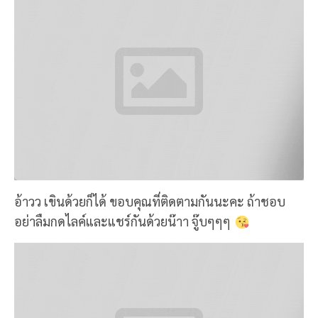
ขึ้นชั้นบนบ้างดีกว่า บันไดโปร่งๆนิสนุง เดินดีๆน๊า