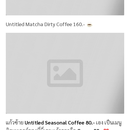
มุมขั้นบันได คล้ายๆสเตเดียม ถ้ามากับเพื่อนๆหลายคน
รับรองมุมนี้ชิคมาก