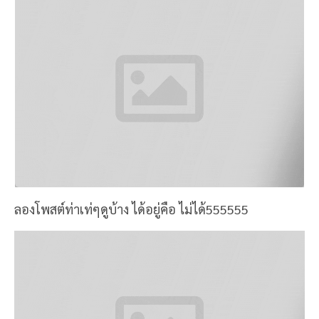
แสงสวยดีมากกกกกกกกก