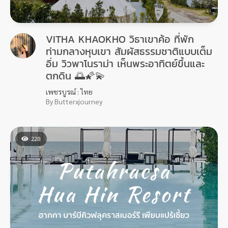
VITHA KHAOKHO วิธาเขาค้อ ที่พัก
ท่ามกลางหุบเขา สัมผัสธรรมชาติแบบเต็ม
อิ่ม วิวพาโนราม่า เห็นพระอาทิตย์ขึ้นและ
ตกดิน 🌅🌠💫
เพชรบูรณ์ : ไทย
By Butterxjourney
228