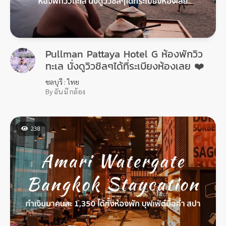
Pullman Pattaya Hotel G ห้องพักวิว
ทะเล นั่งดูวิวชิลๆได้ที่ระเบียงห้องเลย ❤️
ชลบุรี : ไทย
By ฉัน มี กล้อง
238