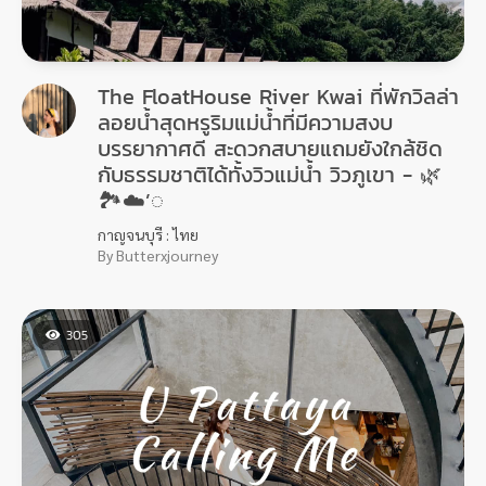
The FloatHouse River Kwai ที่พักวิลล่า
ลอยน้ำสุดหรูริมแม่น้ำที่มีความสงบ
บรรยากาศดี สะดวกสบายแถมยังใกล้ชิด
กับธรรมชาติได้ทั้งวิวแม่น้ำ วิวภูเขา - 🌿
🏞☁️’◌
กาญจนบุรี : ไทย
By Butterxjourney
305