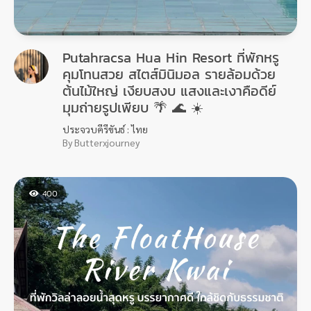
Putahracsa Hua Hin Resort ที่พักหรู
คุมโทนสวย สไตส์มินิมอล รายล้อมด้วย
ต้นไม้ใหญ่ เงียบสงบ แสงและเงาคือดีย์
มุมถ่ายรูปเพียบ 🌴 🌊 ☀️
ประจวบคีรีขันธ์ : ไทย
By Butterxjourney
400