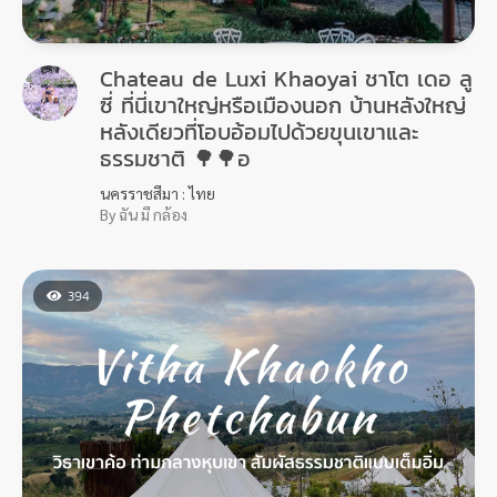
Chateau de Luxi Khaoyai ชาโต เดอ ลู
ซี่ ที่นี่เขาใหญ่หรือเมืองนอก บ้านหลังใหญ่
หลังเดียวที่โอบอ้อมไปด้วยขุนเขาและ
ธรรมชาติ 🌳🌳อ
นครราชสีมา : ไทย
By ฉัน มี กล้อง
394