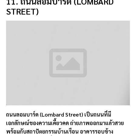
อีกหนึ่งถนนชื่อดัง ที่นักท่องเที่ยวนิยมมาถ่ายรูปเก็บภาพ
สวยๆกัน
📍 พิกัด:
ถนนลอมบาร์ด, ซานฟรานซิสโก, สหรัฐอเมริกา
12. บ้านเก่าแก่สไตล์วิคตอเรียน
(PAINTED LADIES)