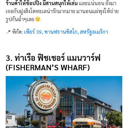
📍 พิกัด:
เพียร์ 39, ซานฟรานซิสโก, สหรัฐอเมริกา
3. ท่าเรือ ฟิชเชอร์ แมนวาร์ฟ
(FISHERMAN’S WHARF)