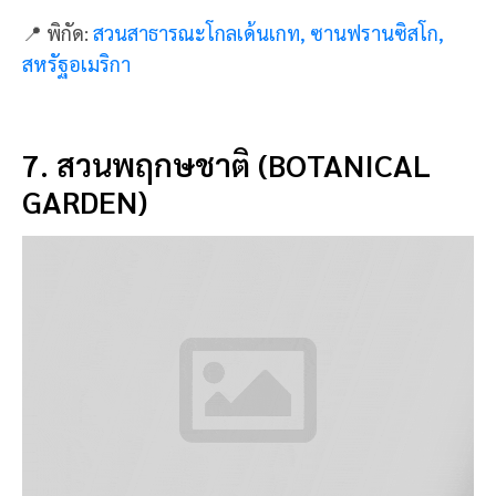
สวนพฤกษชาติ (Botanical Garden) เป็นสวนที่มีการ
เพาะพันธุ์ไม้ดอกที่ใหญ่ที่สุดแห่งหนึ่งของโลก ซึ่งได้
รวบรวมต้นไม้ ดอกไม้พันธุ์หายากและแปลก
มาจัดแสดง
ไว้ในสวย เรียงราย เต็มไปด้วยสีสันสวยงาม ที่ใครได้มาจะ
ต้องรู้สึกสดชื่น บรรยากาศดีสุดๆ ไปเลย
📍 พิกัด:
สวนพฤกษชาติ, ซานฟรานซิสโก, สหรัฐอเมริกา