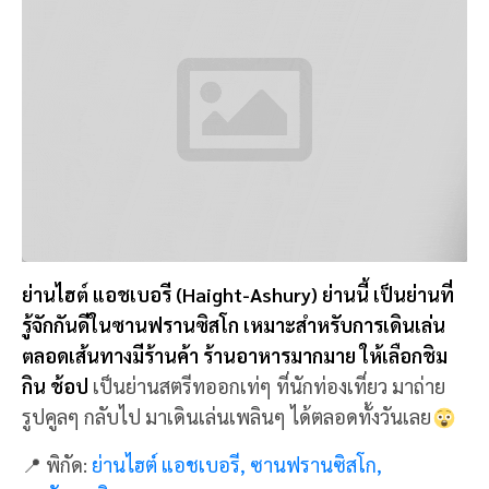
สะพานเบย์ (Bay bridge) อีกหนึ่งสะพานชื่อดังคู่กับ
โกลเด้นเกท ซึ่งเชื่อมต่อไปฝั่งโอคแลนด์ด้วย ถือว่าเป็น
หนึ่งในสะพานที่ใหญ่ที่สุดของอเมริกา ความยาวของ
สะพานแห่งนี้ยาวถึง 7.2 กิโลเมตร
ยิ่งถ้าได้มาเที่ยวและ
ขับรถบนสะพานเบย์จะเพลิดเพลินกับการมองวิวทิวทัศน์
ของอ่าว พร้อมถ่ายรูปสวยๆ ไปด้วย ได้ความฟินสุดๆ เลย
ล่ะ