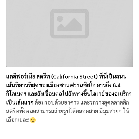
สตรีททั้งหมดสามารถถ่ายรูปได้ตลอดสาย มีมุมสวยๆ ให้
เลือกเยอะ
9. จัตุรัส อลาโม (ALAMO SQUARE)
จัตุรัส อลาโม (Alamo Square) เป็นย่านที่อยู่อาศัยและ