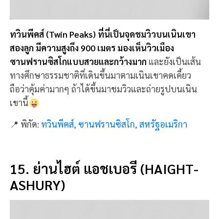
ย่านไฮต์ แอชเบอรี (Haight-Ashury) ย่านนี้ เป็นย่านที่
รู้จักกันดีในซานฟรานซิสโก เหมาะสำหรับการเดินเล่น
ตลอดเส้นทางมีร้านค้า ร้านอาหารมากมาย ให้เลือกชิม
กิน ช้อป
เป็นย่านสตรีทออกเท่ๆ ที่นักท่องเที่ยว มาถ่าย
รูปคูลๆ กลับไป มาเดินเล่นเพลินๆ ได้ตลอดทั้งวันเลย
📍 พิกัด:
ย่านไฮต์ แอชเบอรี, ซานฟรานซิสโก,
สหรัฐอเมริกา
16. สะพานเบย์ (BAY BRIDGE)