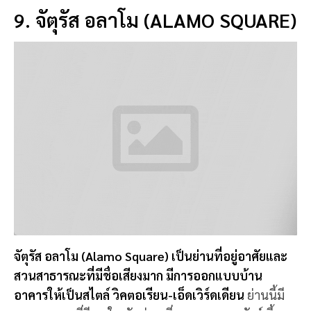
สวนสาธารณะที่มีชื่อเสียงมาก มีการออกแบบบ้าน
อาคารให้เป็นสไตล์ วิคตอเรียน-เอ็ดเวิร์ดเดียน
ย่านนี้มี
บรรยาการศที่ดี สดใส นักท่องเที่ยวสามารถพาสัตว์เลี้ยง
คู่ใจมาเดินเล่นที่นี่ได้ ระหว่างอยู่ที่จัตุรัสนี้ ก็ยังมองเห็น
ยอดสะพานโกลเดนเกตด้วย
📍 พิกัด:
จัตุรัส อลาโม, ซานฟรานซิสโก, สหรัฐอเมริกา
10. ไชน่าทาวน์ ซานฟรานซิสโก
(CHINATOWN SAN FRANCISCO)