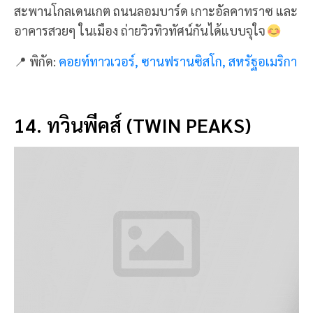
ซานฟรานซิสโกแบบสวยและกว้างมาก
และยังเป็นเส้น
ทางศึกษาธรรมชาติที่เดินขึ้นมาตามเนินเขาคดเคี้ยว
ถือว่าคุ้มค่ามากๆ ถ้าได้ขึ้นมาชมวิวและถ่ายรูปบนเนิน
เขานี้
📍 พิกัด:
ทวินพีคส์, ซานฟรานซิสโก, สหรัฐอเมริกา
15. ย่านไฮต์ แอชเบอรี (HAIGHT-
ASHURY)