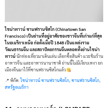
11. ถนนลอมบาร์ด (LOMBARD
STREET)
ถนนลอมบาร์ด (Lombard Street) เป็นถนนที่มี
เอกลักษณ์ของความเคี้ยวคด ถ่ายภาพออกมาแล้วสวย
พร้อมกับสถาปัตยกรรมบ้านเรือน อาคารรอบข้าง
บรรยากาศอันยอดเยี่ยม
ช่วยสร้างแรงบันดาลใจได้ดี เป็น