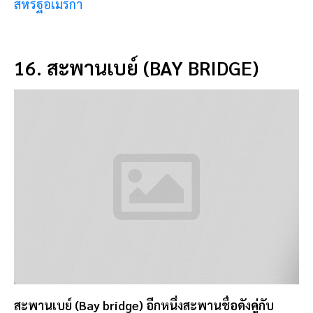
📍 พิกัด:
สะพานเบย์, ซานฟรานซิสโก, สหรัฐอเมริกา
17. สวนชาญี่ปุ่น (JAPANESE TEA
GARDEN)