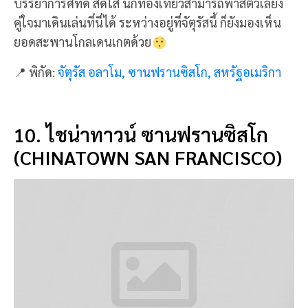
ไชน่าทาวน์ ซานฟรานซิสโก (Chinatown San
Francisco) เป็นย่านที่อยู่อาศัยของชาวจีนที่เก่าแก่ที่สุด
ในอเมริกาเหนือ ก่อตั้งเมื่อปี 1848 เป็นแหล่งรวม
วัฒนธรรมจีน และสถาปัตยกรรมจีนตลอดทั้งย่านไชน่า
ทาวน์
นักท่องเที่ยวมาเดินเล่น เลือกซื้อสินค้า แวะชิมร้าน
อาหารจีน และอาหารนานาชาติ ย่านนี้ไม่มีเงียบเหงา ยก
เมืองจีนมาไว้ที่ซานฟรานซิสโกแล้ว
📍 พิกัด:
ไชน่าทาวน์ ซานฟรานซิสโก, ซานฟรานซิสโก,
สหรัฐอเมริกา