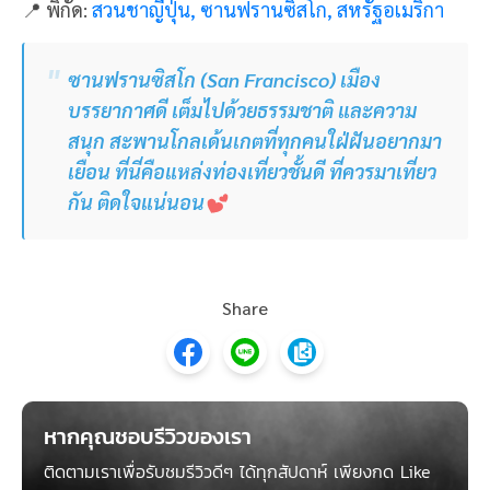
1,484
10 ร้านอาหาร Roof top วิวสวยโรแมนติก
01/02/2021
เดือนแห่งความรักมาถึงแล้ว หากคู่รักคู่ไหน กำลังมองหาร้านอาหาร
หลากสไตล์ บรรยากาศสุดโรแมนติก อาหารอร่อย ผ่อนคลายไปกับ
วิวสวย มองรอบกรุงฯ ได้แบบฟิน อวบอวลด้วยความรักสุดๆ มาดู 10