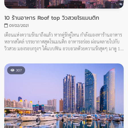
ทะเล สดๆ ที่ทุกคนชอบอย่างแน่นอน พูดถึงสถานที่ท่องเที่ยวในปู
ซานก็มีหลากหลายรูปแบบ ไม่ว่าจะเป็น ชายหาด, วัด, อุทยาน,
ตลาด, ถนนคนเดิน หรือหอชมวิว เหมาะกับมาเที่ยวพักผ่อนหย่อน
369
ใจ ไปดูกันเลยว่ามีสถานที่ไหนบ้าง
14 ที่เที่ยว ฟูกุโอกะ ญี่ปุ่น (Fukuoka, Japan)
12/10/2020
ฟุกุโอกะเป็นเมืองที่ใหญ่ที่สุดในเกาะคิวชู ที่นี่จึงเป็นศูนย์กลางท่อง
เที่ยวที่มีชื่อเสียงแห่งหนึ่ง ฟุกุโอกะค่อนข้างมีอากาศที่อบอุ่นกว่าเมือ
งอื่นๆในญี่ปุ่นเนื่องจากคิวชูเป็นเกาะที่อยู่เกือบใต้สุดของญี่ปุ่น แถม