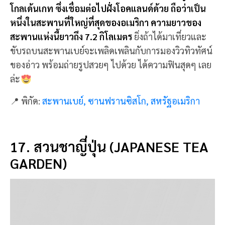
สวนชาญี่ปุ่น (Japanese Tea Garden) ที่นี่เป็นสวนที่ก่อ
ตั้งขึ้นในปี 1894 จัดแสดงให้เป็นสวนสไตล์ญี่ปุ่น เต็มไป
ด้วยการประดับตกแต่งด้วยตะเกียงทองเหลืองหนัก
9,000 ปอนด์ สวนแห่งนี้ ช่วยให้ผ่อนคลายจิตใจ มีกลิ่น
หอมๆ ของชาในสวน
ในช่วงฤดูใบไม้ผลิซึ่งต้นซากุระนับ
พันต้นจะออกดอกพร้อมกันสวยงาม ที่กลางสวนมีเรือน
ดื่มน้ำชา และยังมีการจัดพิธีชงชาตามประเพณี มาให้นัก
ท่องเที่ยวได้ลิ้มลองชาญี่ปุ่นแท้ๆด้วย
📍 พิกัด:
สวนชาญี่ปุ่น, ซานฟรานซิสโก, สหรัฐอเมริกา
ซานฟรานซิสโก (San Francisco) เมือง
บรรยากาศดี เต็มไปด้วยธรรมชาติ และความ
สนุก สะพานโกลเด้นเกตที่ทุกคนใฝ่ฝันอยากมา
เยือน ที่นี่คือแหล่งท่องเที่ยวชั้นดี ที่ควรมาเที่ยว
กัน ติดใจแน่นอน