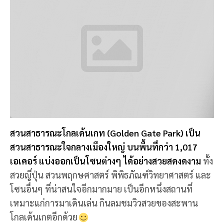
สวนสาธารณะโกลเด้นเกท (Golden Gate Park) เป็น
สวนสาธารณะใจกลางเมืองใหญ่ บนพื้นที่กว่า 1,017
เอเคอร์ แบ่งออกเป็นโซนต่างๆ ได้อย่างสวยสดงดงาม
ทั้ง
สวยญี่ปุ่น สวนพฤกษศาสตร์ พิพิธภัณฑ์วิทยาศาสตร์ และ
โซนอื่นๆ ที่น่าสนใจอีกมากมาย เป็นอีกหนึ่งสถานที่
เหมาะแก่การมาเดินเล่น กินลมชมวิวสวยของสะพาน
โกลเด้นเกตอีกด้วย
📍 พิกัด:
สวนสาธารณะโกลเด้นเกท, ซานฟรานซิสโก,
สหรัฐอเมริกา
7. สวนพฤกษชาติ (BOTANICAL
GARDEN)