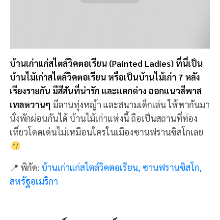
คอยท์ทาวเวอร์ (Coit Tower) เป็นหอคอยที่มีลักษณะ
คล้ายกับหอเอนปิซ่า ตั้งโดดเด่นอยู่บนเนินเขา สร้าง
ตั้งแต่ปี 1993 หอคอยมีความสูงถึง 210 ฟุต
ทำให้มอง
เห็นสถานที่ท่องเที่ยวรอบๆ เมืองได้แบบ 360 องศา ทั้ง
สะพานโกลเดนเกต ถนนลอมบาร์ด เกาะอัลคาทราซ และ
อาคารสวยๆ ในเมือง ถ่ายวิวทิวทัศน์กันได้แบบจุใจ