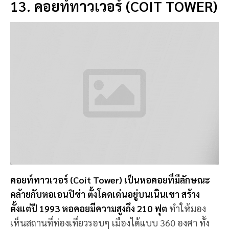
📍 พิกัด:
คอยท์ทาวเวอร์, ซานฟรานซิสโก, สหรัฐอเมริกา
14. ทวินพีคส์ (TWIN PEAKS)
ทวินพีคส์ (Twin Peaks) ที่นี่เป็นจุดชมวิวบนเนินเขา
สองลูก มีความสูงถึง 900 เมตร มองเห็นวิวเมือง