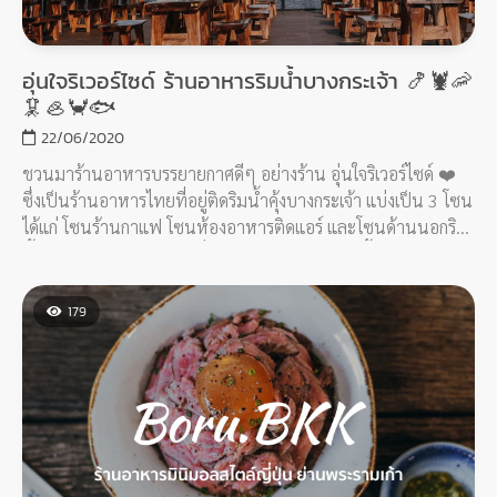
อุ่นใจริเวอร์ไซด์ ร้านอาหารริมน้ำบางกระเจ้า 🍤🦞🦐
🦑🦪🦀🐟
22/06/2020
ชวนมาร้านอาหารบรรยายกาศดีๆ อย่างร้าน อุ่นใจริเวอร์ไซด์ ❤️
ซึ่งเป็นร้านอาหารไทยที่อยู่ติดริมน้ำคุ้งบางกระเจ้า แบ่งเป็น 3 โซน
ได้แก่ โซนร้านกาแฟ โซนห้องอาหารติดแอร์ และโซนด้านนอกริม
น้ำ เหมาะมากสำหรับใครที่ชอบนั่งทานอาหารริมน้ำ บรรยากาศดี
และถ่ายรูปสวย
179