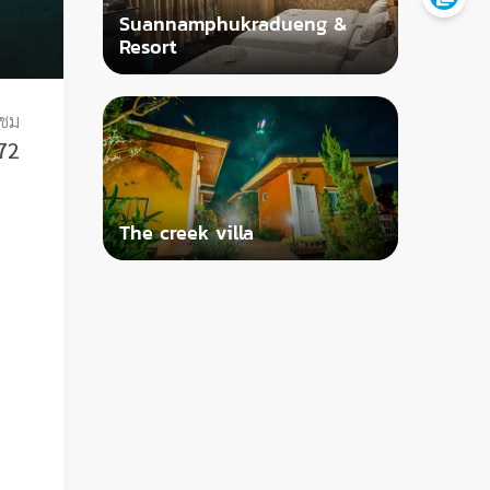
Suannamphukradueng &
Resort
าชม
72
The creek villa