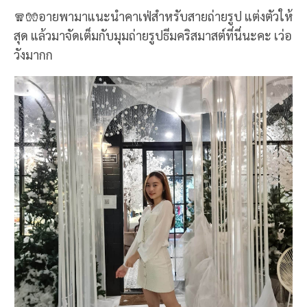
🧣🧤อายพามาแนะนำคาเฟ่สำหรับสายถ่ายรูป แต่งตัวให้
สุด แล้วมาจัดเต็มกับมุมถ่ายรูปธีมคริสมาสต์ที่นี่นะคะ เว่อ
วังมากก