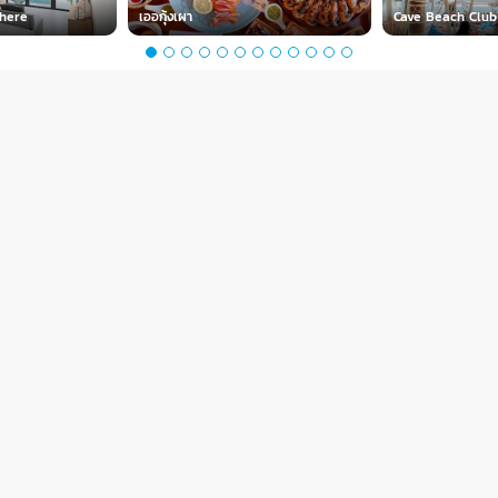
phere
เออกุ้งเผา
Cave Beach Club
ยอมรับ
เขียนโดย หน้าไม่อาย
17/12/2020
เป็นคนชอบตะลุยคาเฟ่ ชอบเที่ยว ชอบกิน และชอบถ่ายรูปเป็นชีวิต
จิตใจ เลยอยากจะทำเป็นคอนเท้นเพื่อบอกต่อประสบการณ์ดีๆ
สถานที่สวยๆดีๆ และจะได้เก็บความทรงจำเหล่านั้นไว้ด้วยว่าครั้งนึง
เราก็เคยได้ไปมาแล้ว : )