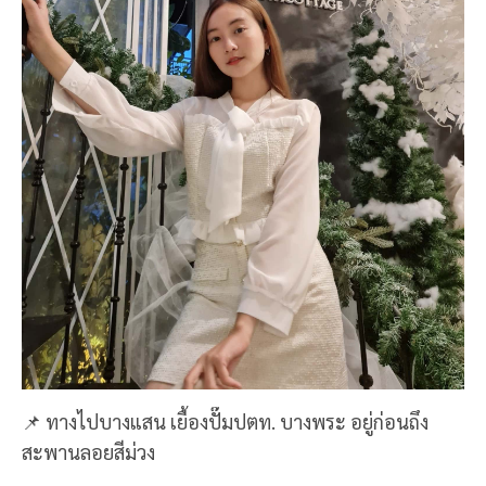
📌 ทางไปบางแสน เยื้องปั๊มปตท. บางพระ อยู่ก่อนถึง
สะพานลอยสีม่วง