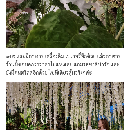
🍛🥤แถมมีอาหาร เครื่องดื่ม เบเกอรี่อีกด้วย แล้วอาหาร
ร้านนี้ขอบอกว่าราคาไม่แพงเลย แถมรสชาติน่ารัก และ
ยังมีดนตรีสดอีกด้วย ไปทีเดียวคุ้มจริงๆค่ะ