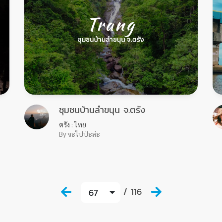
ชุมชนบ้านลำขนุน จ.ตรัง
ตรัง : ไทย
By จะไปป่ะล่ะ
/ 116
67