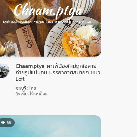
Chaam.ptya คาเฟ่น้องใหม่ถูกใจสาย
ถ่ายรูปแน่นอน บรรยากาศสบายๆ แนว
Loft
ชลบุรี : ไทย
By เที่ยวให้คนอิจฉา
88