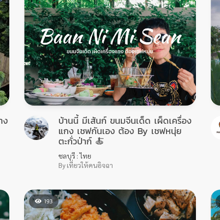
ลาง
บ้านนี้ มีเส้นก์ ขนมจีนเด็ด เผ็ดเครื่อง
แกง เชฟกันเอง ต้อง By เชฟหนุ่ย
ตะกั่วป่าก์ 🍝
ชลบุรี : ไทย
By เที่ยวให้คนอิจฉา
193