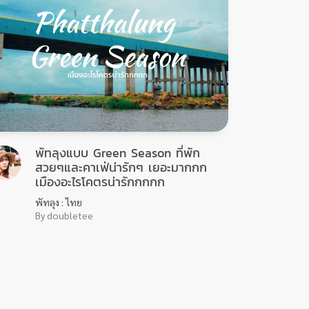
พัทลุงแบบ Green Season ที่พัก
สวยๆและคาเฟ่น่ารักๆ เยอะมากกก
เมืองอะไรโคตรน่ารักกกกก
พัทลุง : ไทย
By doubletee