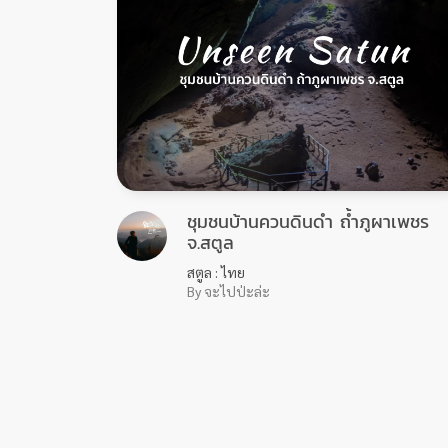
ชุมชนบ้านควนดินดำ ถ้ำภูผาเพชร
จ.สตูล
สตูล : ไทย
By จะไปป่ะล่ะ