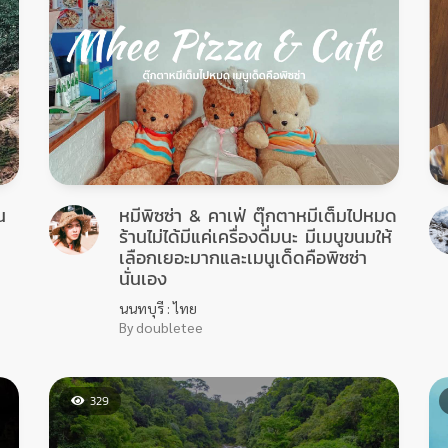
น
หมีพิซซ่า & คาเฟ่ ตุ๊กตาหมีเต็มไปหมด
ร้านไม่ได้มีแค่เครื่องดื่มนะ มีเมนูขนมให้
เลือกเยอะมากและเมนูเด็ดคือพิซซ่า
นั่นเอง
นนทบุรี : ไทย
By doubletee
329