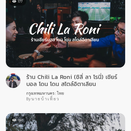
177
ร้าน Chili La Roni (ชิลี่ ลา โรนี่) เชียร์
บอล โดน โดน สไตล์อิตาเลียน
กรุงเทพมหานคร : ไทย
By น า ย บ้ า เ ที่ ย ว
180