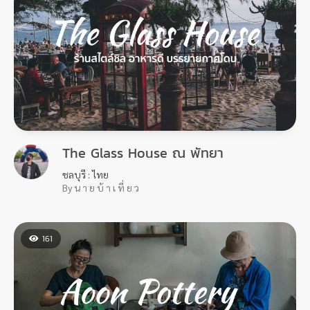
The Glass House ณ พัทยา
ชลบุรี : ไทย
By น า ย บ้ า เ ที่ ย ว
161