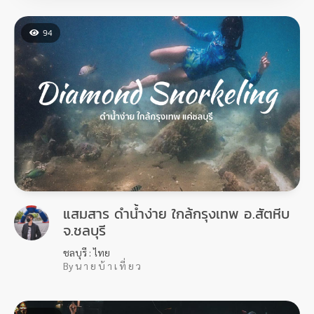
94
แสมสาร ดำน้ำง่าย ใกล้กรุงเทพ อ.สัตหีบ
จ.ชลบุรี
ชลบุรี : ไทย
By น า ย บ้ า เ ที่ ย ว