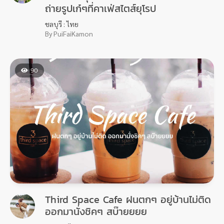
ถ่ายรูปเก๋ๆที่คาเฟ่สไตส์ยุโรป
ชลบุรี : ไทย
By PuiFaiKamon
90
Third Space Cafe ฝนตกๆ อยู่บ้านไม่ติด
ออกมานั่งชิคๆ สบ๊ายยยย