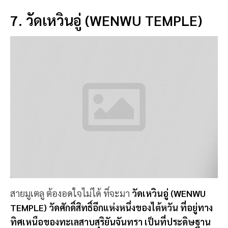
สายมูเตลู ต้องอดใจไม่ได้ ที่จะมา
วัดเหวินอู่ (WENWU
TEMPLE) วัดศักดิ์สิทธิ์อีกแห่งหนึ่งของไต้หวัน ที่อยู่ทาง
ทิศเหนือของทะเลสาบสุริยันจันทรา เป็นที่ประดิษฐาน
รูปปั้นของเทพเจ้ากวนอู ซึ่งเป็นเทพเจ้าแห่งความ
ซื่อสัตย์
สร้างขึ้นในช่วงครึ่งแรกของศตวรรษที่ 20 เต็มไป
ด้วยงานแกะสลักหินจำนวนมาก มีบันไดสูงถึงยอดวัด 365
ขั้น มองเห็นความสวยงามของทะเลสาบ และเป็นวัดที่มี
สถาปัตยกรรมจีนชัดเจน กิจกรรมที่นิยม ต้องมาเขียน
กระดิ่งสีทองเพื่ออธิษฐานขอพร รับรองปัง!!
📍 พิกัด:
No. 63, Zhongzheng Rd, Yuchi Township,
Nantou County, Taiwan 555
8. ดิโอลด์อิงแลนด์แมเนอร์ (THE