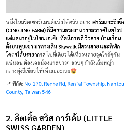
หนึ่งในสวิตเซอร์แลนด์แห่งไต้หวัน อย่าง
ฟาร์มแกะชิงจิ้ง
(CINGJING FARM) ก็มีความสวยงาม ราวสวรรค์ในยุโรป
แต่แค่มาอยู่ในโซนเอเซีย ทัศนีภาพดี วิวสวย บ้านเรือน
ตั้งบนหุบเขา มาทางเดิน Skywalk มีสวนสวย และที่พัก
โคตรได้บรรยากาศ
ไปที่เดียว ได้เที่ยวหลายจุดใกล้ๆกัน
แน่นอน ต้องเจอน้องแกะขาวๆ อวบๆ กำลังเล็มหญ้า
กลางทุ่งสีเขียว ให้เห็นเยอะเลย
📍 พิกัด:
No. 170, Renhe Rd, Ren’ai Township, Nantou
County, Taiwan 546
2. ลิตเติ้ล สวิส การ์เด้น (LITTLE
SWISS GARDEN)