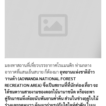
มองหาสถานที่เที่ยวบรรยากาศโรแมนติก ท่ามกลาง
อากาศที่แสนเย็นสบาย ก็ต้องมา
อุทยานแห่งชาติอ้าว
วานต้า (AOWANDA NATIONAL FOREST
RECREATION AREA) ซึ่งเป็นสถานที่ที่นักท่องเที่ยว จะ
ได้ชมความสวยงามของดอกไม้นานาชนิด หรือจะพา
คู่รักมาชมหิ่งห้อยนับพันยามค่ำคืน ส่วนในช่วงฤดูใบไม้
ร่วงและฤดูหนาว ต้องมาถ่ายรูปกับไฮไลท์สำคัญ ใบเม
เปิ้ลสีแดง
ที่ผลิบานสวยงาม และยังมาแช่น้ำพุร้อน
สบายๆ ผ่อนคลายในอุทยานได้บรรยากาศสุดๆ
6. หมู่บ้านวัฒนธรรม 9 ชนเผ่า
(FORMOSAN ABORIGINAL
CULTURE VILLAGE)