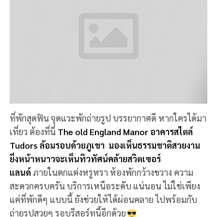
แค่ที่พักดีๆ แบบนี้ ยังช่วยให้ได้ผ่อนคลาย ไปพร้อมกับ
ถ่ายรูปสวยๆ รอบรีสอร์ทนี้อีกด้วย
📍 พิกัด:
546, Taiwan, Nantou County, Ren’ai
Township, 壽亭巷20-3號
9. ภูเขาเหอหวนซาน
(HEHUANSHAN)