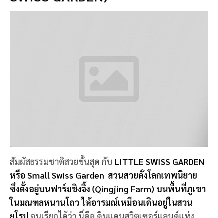
สัมผัสธรรมชาติสวยขั้นสุด กับ
LITTLE SWISS GARDEN
หรือ Small Swiss Garden สวนสวยดั่งโลกเทพนิยาย
ซึ่งตั้งอยู่บนฟาร์มชิงจิ้ง (Qingjing Farm) บนพื้นที่ภูเขา
ในมณฑลหนานโถว ให้อารมณ์เหมือนเดินอยู่ในสวน
ยุโรป
จนเรียกได้ว่า นี่คือ ดินแดนสวิตเซอร์แลนด์แห่ง
ไต้หวัน ทิวทัศน์เขียวสดงดงาม และการแสดงน้ำพุ ที่น่า
ตื่นตาตื่นใจ ไฟสวย บรรยากาศดีเหมือนได้อยู่ยุโรปเลย