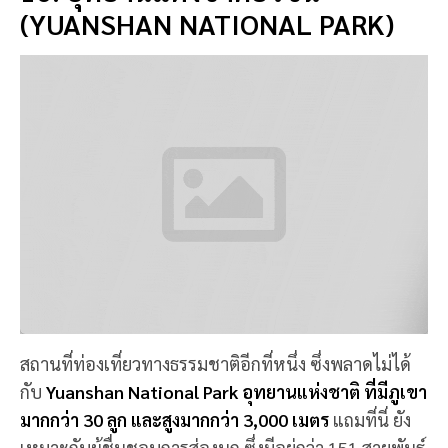
แบบนี้ ต้องแวะมาเลย
📍 พิกัด:
Boshan District, Zibo, China
10 สถานที่ท่องเที่ยว ในเมือง หนานโถว น่าจะ
สวยถูกใจ สายเที่ยวทางธรรมชาติและ
วัฒนธรรมกันแน่นอน อย่าลืมมาเยือนกันให้ได้
นะ!!
Share
หากคุณชอบรีวิวของเรา