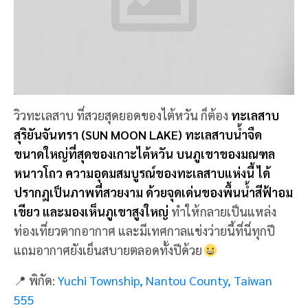
วิวทะเลสาบ ที่สวยสุดยอดของไต้หวัน ก็ต้อง
ทะเลสาบ
สุริยันจันทรา (SUN MOON LAKE) ทะเลสาบน้ำจืด
ขนาดใหญ่ที่สุดของเกาะไต้หวัน บนภูเขาของมณฑล
หนาวโถว ความอุดมสมบูรณ์ของทะเลสาบแห่งนี้ ได้
ปรากฎเป็นภาพที่สวยงาม ด้วยจุดเด่นของพื้นน้ำสีฟ้าอม
เขียว และมองเห็นภูเขาสูงใหญ่
ทำให้กลายเป็นแหล่ง
ท่องเที่ยวตากอากาศ และมีเทศกาลแข่งว่ายนี้ที่นี่ทุกปี
แถมอากาศยังเย็นสบายตลอดทั้งปีด้วย
📍 พิกัด:
Yuchi Township, Nantou County, Taiwan
555
4. หมู่บ้านปีศาจ (XITOU
MONSTER VILLAGE)