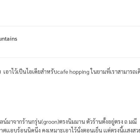
untains
ครับ เอาไว้เป็นไอเดียสำหรับcafe hopping ในยามที่เราสามารถเด
เเตกไลน์มาจากร้านกรุ่น(groon)ตรงนิมมาน ตัวร้านตั้งอยู่ตรง ถ มณี
กาศเเอบร้อนนิดนึง คงเหมาะเอาไว้นั่งตอนเย็น เเต่ตรงนี้เเสงสว