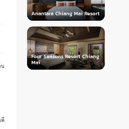
Anantara Chiang Mai Resort
Four Seasons Resort Chiang
Mai
ิน
ยดี