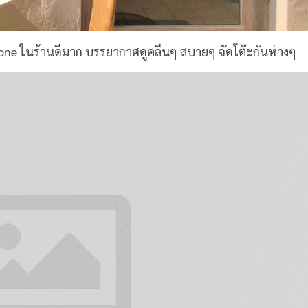
ne ในร้านดีมาก บรรยากาศดูคลีนๆ สบายๆ จัดโต๊ะกันห่างๆ